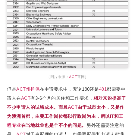
（图片来源：
ACT
官网）
但是
ACT
州担保
在申请要求中，无论190还是
491
都需要申
请人在
ACT
有3-6个月的居住和工作要求，
相对来说提高了
不少申请人的试错成本。而且
ACT
由于城市太小，又是作
为澳洲首都，主要工作岗位都以行政岗为主，所以IT和
工
程专业
在当地就业也是个不小的问题。
另外还需要注意的
是，
ACT
对于有配偶的申请人，也需要配偶和申请人都满