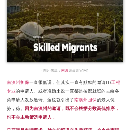
（图片来源：
南澳
州政府官网）
南澳
州担保
一直很低调，但其实一直有默默的邀请IT/
工程
专业
的申请人。或者准确来说一直都是按部就班的去给各
类申请人发放邀请。这也就引出了
南澳
州担保
的最大优
势，稳。
因为
南澳
州的邀请，既不会根据分数高低排序，
也不会主动筛选申请人，