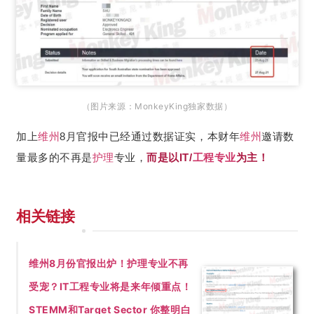
（图片来源：MonkeyKing独家数据）
加上
维州
8月官报中已经通过数据证实，本财年
维州
邀请数
量最多的不再是
护理
专业，
而是以IT/
工程专业
为主！
相关链接
维州8月份官报出炉！护理专业不再
受宠？IT工程专业将是来年倾重点！
STEMM和Target Sector 你整明白