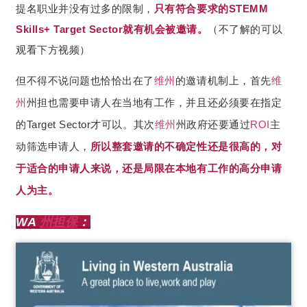
提名职业并没有过多的限制，
只有
符合要求的STEMM
Skills+ Target Sector就有机会被邀请。
（不了解的可以
观看下方视频）
但不得不说问题也恰恰出在了
维州
的邀请机制上，首先
维
州
州担也需要申请人在当地有工作，并且还必须要在指定
的Target Sector才可以。其次
维州
州政府还要通过
ROI
主
动筛选申请人，
所以整套邀请的不确定性还是很高的，对
于适合的申请人来说，还是局限在本地有工作的高分申请
人为主。
WA
州担保
：