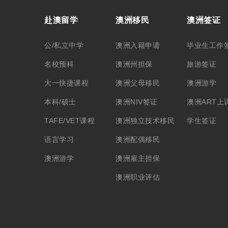
赴澳留学
澳洲移民
澳洲签证
公/私立中学
澳洲入籍申请
毕业生工作
名校预科
澳洲州担保
旅游签证
大一快捷课程
澳洲父母移民
澳洲游学
本科/硕士
澳洲NIV签证
澳洲ART上
TAFE/VET课程
澳洲独立技术移民
学生签证
语言学习
澳洲配偶移民
澳洲游学
澳洲雇主担保
澳洲职业评估