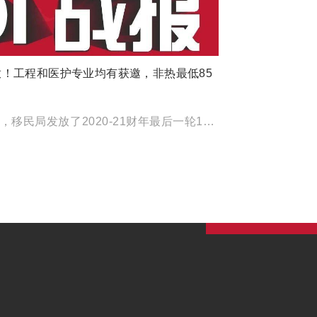
期发放！工程和医护专业均有获邀，非热最低85
澳洲时间4月21日早上，移民局发放了2020-21财年最后一轮189 EOI邀请！而且令人感动的是这次是如期发 […]