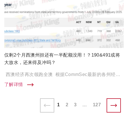
仅剩2个月西澳州担还有一半配额没用！？190&491或将
大放水，还来得及冲吗？
西澳经济再次领跑全澳 根据CommSec最新的各州经济报告 西澳凭借强劲人口增长， 再次荣登全澳经济榜首！ […]
了解详情
1
2
3
…
127