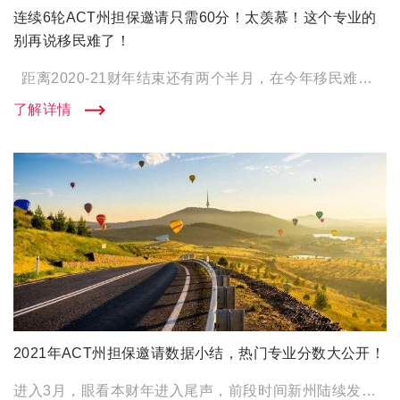
连续6轮ACT州担保邀请只需60分！太羡慕！这个专业的
别再说移民难了！
距离2020-21财年结束还有两个半月，在今年移民难的趋势下，有这么一个专业群体竟然连续6轮！以 […]
了解详情
2021年ACT州担保邀请数据小结，热门专业分数大公开！
进入3月，眼看本财年进入尾声，前段时间新州陆续发放邀请让不少外州毕业生看红了眼，维州州担保每月ROI固定发放也 […]