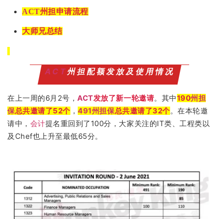
ACT
州担申请流程
大师兄总结
ACT
州担配额发放及使用情况
在上一周的6月2号，
ACT
发放了新一轮邀请
。其中
190
州担
保
总共邀请了52个
，
491
州担保
总共邀请了32个
。在本轮邀
请中，
会计
提名重回到了100分，大家关注的IT类、工程类以
及Chef也上升至最低65分。