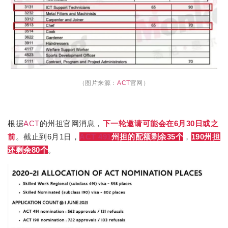
（图片来源：
ACT
官网）
根据
ACT
的州担官网消息，
下一轮邀请可能会在6月30日或之
前
。截止到6月1日，
ACT
491
州担的配额剩余35个
，
190州担
还剩余80个
。