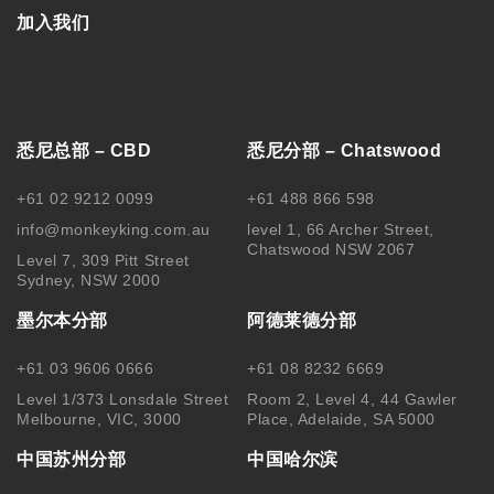
加入我们
悉尼总部 – CBD
悉尼分部 – Chatswood
+61 02 9212 0099
+61 488 866 598
info@monkeyking.com.au
level 1, 66 Archer Street,
Chatswood NSW 2067
Level 7, 309 Pitt Street
Sydney, NSW 2000
墨尔本分部
阿德莱德分部
+61 03 9606 0666
+61 08 8232 6669
Level 1/373 Lonsdale Street
Room 2, Level 4, 44 Gawler
Melbourne, VIC, 3000
Place, Adelaide, SA 5000
中国苏州分部
中国哈尔滨