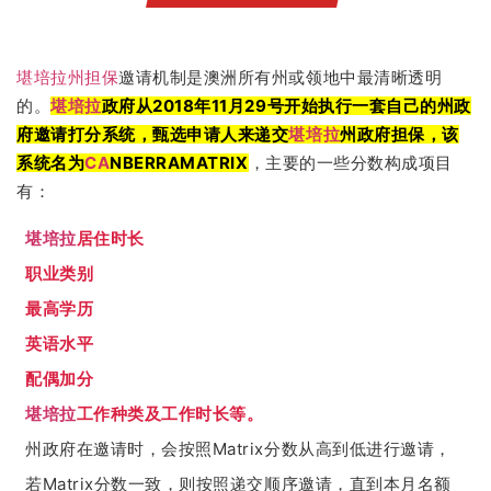
堪培拉
州担保
邀请机制是澳洲所有州或领地中最清晰透明
的。
堪培拉
政府从2018年11月29号开始执行一套自己的州政
府邀请打分系统，甄选申请人来递交
堪培拉
州政府担保，该
系统名为
CA
NBERRAMATRIX
，主要的一些分数构成项目
有：
堪培拉
居住时长
职业类别
最高学历
英语水平
配偶加分
堪培拉
工作种类及工作时长等。
州政府在邀请时，会按照Matrix分数从高到低进行邀请，
若Matrix分数一致，则按照递交顺序邀请，直到本月名额