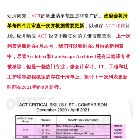
众所周知，
的职业清单范围是非常广的。
政府会将清
ACT
单每四个月审查一次并根据需要更新
，以确保
移民
计
ACT
划适应并响应
经济不断变化的关键技能需求。
上一次
ACT
列表更新是在
月
号，我们可以看到在
月份的新列表
4
20
5
中，尽管
和
还有口笔译专业
Architect
Landscape Architect
被移除，但是一些热门专业
，像
会计
审计、
、工程和社
IT
工
护理
等都很稳定的存在于
清单上。预计下一次列表更新
时间在
年的
月进行。
2021
9