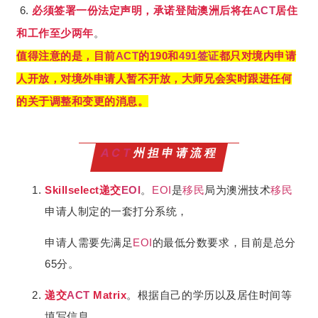
6.
必须签署一份法定声明，承诺登陆澳洲后将在
ACT
居住
和工作至少两年
。
值得注意的是，目前
ACT
的190和
491
签证
都只对境内申请
人开放，对境外申请人暂不开放，大师兄会实时跟进任何
的关于调整和变更的消息。
ACT
州担申请流程
Skillselect递交
EOI
。
EOI
是
移民
局为澳洲技术
移民
申请人制定的一套打分系统，
申请人需要先满足
EOI
的最低分数要求，目前是总分
65分。
递交
ACT
Matrix
。根据自己的学历以及居住时间等
填写信息。