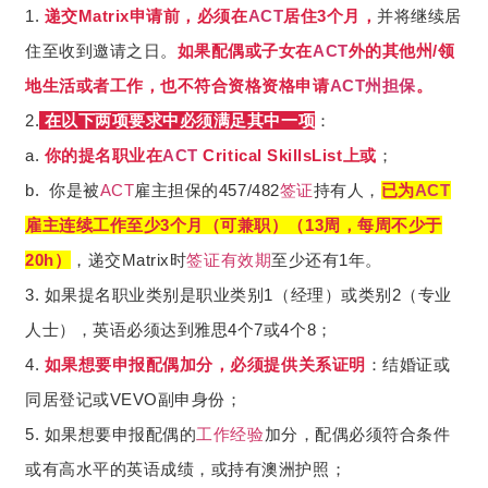
1.
递交Matrix申请前，必须在
ACT
居住3个月，
并将继续居
住至收到邀请之日。
如果配偶或子女在
ACT
外的其他州/领
地生活或者工作，也不符合资格资格申请
ACT
州担保
。
2.
在以下两项要求中必须满足其中一项
：
a.
你的提名职业在
ACT
Critical SkillsList上或
；
b. 你是被
ACT
雇主担保的457/482
签证
持有人，
已为
ACT
雇主连续工作至少3个月（可兼职）（13周，每周不少于
20h）
，递交Matrix时
签证
有效期
至少还有1年。
3. 如果提名职业类别是职业类别1（经理）或类别2（专业
人士），英语必须达到雅思4个7或4个8；
4.
如果想要申报配偶加分，必须提供关系证明
：结婚证或
同居登记或VEVO副申身份；
5. 如果想要申报配偶的
工作经验
加分，配偶必须符合条件
或有高水平的英语成绩，或持有澳洲护照；