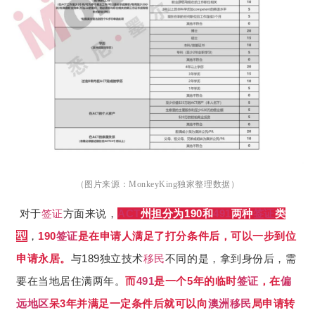
（图片来源：
独家整理数据）
MonkeyKing
对于
签证
方面来说，
ACT
州担分为190和
491
两种
签证
类
型
，
190
签证
是在申请人满足了打分条件后，可以一步到位
申请永居。
与189独立技术
移民
不同的是，拿到身份后，需
要在当地居住满两年。
而
491
是一个5年的临时
签证
，在
偏
远地区
呆3年并满足一定条件后就可以向
澳洲移民
局申请转