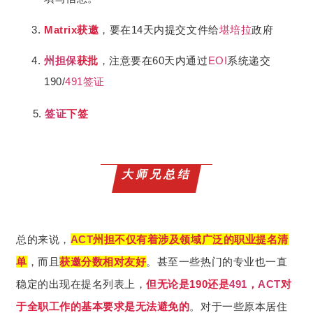
Matrix获邀
，要在14天内提交文件给
堪培拉
政府
州担保
获批
，注意要在60天内通过
EOI
系统递交
190/
491
签证
5.
签证
下签
大师兄总结
总的来说，
ACT
州担不仅有着涉及领域广泛的职业提名清
单
，而且
获邀分数相对友好
。甚至一些热门的专业也一直
稳定的出现在提名列表上，
但无论是190还是
491
，
ACT
对
于全职工作的基本要求是无法避免的
。对于一些原本居住