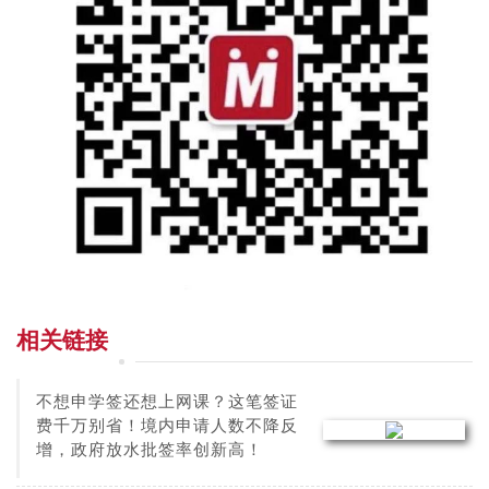
相关链接
不想申学签还想上网课？这笔签证
费千万别省！境内申请人数不降反
增，政府放水批签率创新高！