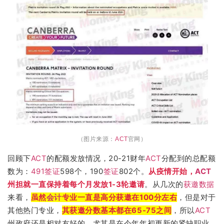
（图片来源：
ACT
官网）
回顾下
ACT
的配额发放情况，20-21财年
ACT
分配到的总配额
数为：
491
签证
598个，190
签证
802个。
从疫情开始，
ACT
州担就一直保持着每个月发放1-3轮邀请
。从几次的
获邀数据
来看，
虽然
会计
专业一直是高分获邀在100分左右
，但是对于
其他热门专业，
其获邀分数基本都在65-75之间
，所以
ACT
州政府还是相对友好的。尤其是在今年年初更新的紧缺职业