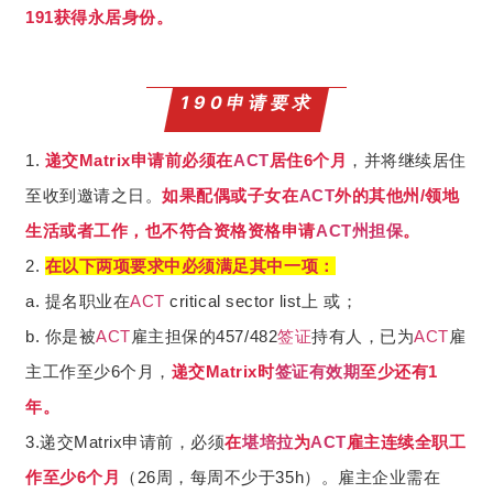
191获得永居身份。
190申请要求
1.
递交Matrix申请前必须在
ACT
居住6个月
，并将继续居住
至收到邀请之日。
如果配偶或子女在
ACT
外的其他州/领地
生活或者工作，也不符合资格资格申请
ACT
州担保
。
2.
在以下两项要求中必须满足其中一项：
a. 提名职业在
ACT
critical sector list上 或；
b. 你是被
ACT
雇主担保的457/482
签证
持有人，已为
ACT
雇
主工作至少6个月，
递交Matrix时
签证
有效期
至少还有1
年。
3.递交Matrix申请前，必须
在
堪培拉
为
ACT
雇主连续全职工
作至少6个月
（26周，每周不少于35h）。雇主企业需在