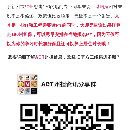
于新州或
维州
想走190的热门专业同学来说，
堪培拉
相对来
说不是很偏远，政策也比较稳定，无疑不是一个备选。
尤
其是一些IT和工程需要读PY的同学，大师兄建议如果打算
走190
州担保
，可以尽早安排在当地报名PY，因为不仅可
以为你的学习时长加分而且还可以算上居住时长哦！
想要详细了解
ACT
州担信息，欢迎扫下方二维码进群哦?