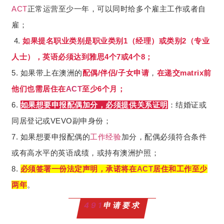
ACT
正常运营至少一年，可以同时给多个雇主工作或者自
雇；
4.
如果提名职业类别是职业类别1（经理）或类别2（专业
人士），英语必须达到雅思4个7或4个8；
5. 如果带上在澳洲的
配偶/伴侣/子女申请
，
在递交matrix前
他们也需居住在
ACT
至少6个月；
6.
如果想要申报配偶加分，必须提供关系证明
：结婚证或
同居登记或VEVO副申身份；
7. 如果想要申报配偶的
工作经验
加分，配偶必须符合条件
或有高水平的英语成绩，或持有澳洲护照；
8.
必须签署一份法定声明，承诺将在
ACT
居住和工作至少
两年
。
491
申请要求