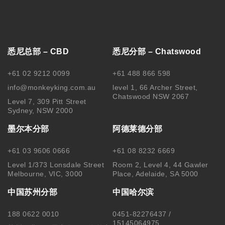
悉尼总部 – CBD
悉尼分部 – Chatswood
+61 02 9212 0099
+61 488 866 598
info@monkeyking.com.au
level 1, 66 Archer Street,
Chatswood NSW 2067
Level 7, 309 Pitt Street
Sydney, NSW 2000
墨尔本分部
阿德莱德分部
+61 03 9606 0666
+61 08 8232 6669
Level 1/373 Lonsdale Street
Room 2, Level 4, 44 Gawler
Melbourne, VIC, 3000
Place, Adelaide, SA 5000
中国苏州分部
中国哈尔滨
188 0622 0010
0451-82276437 /
15145064975