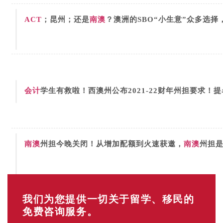
ACT
；昆州；还是
南澳
？澳洲的SBO“小生意”众多选
会计
学生有救啦！西澳州公布2021-22财年州担要求！
南澳
州担今晚关闭！从增加配额到火速获邀，
南澳
州担
我们为您提供一切关于留学、移民的
免费咨询服务。