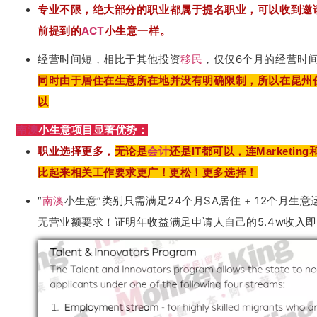
专业不限，绝大部分的职业都属于提名职业，可以收到邀
前提到的
ACT
小生意一样。
经营时间短，相比于其他投资
移民
，仅仅6个月的经营时
同时由于居住在生意所在地并没有明确限制，所以在昆州
以
南澳
小生意项目显著优势：
职业选择更多，
无论是
会计
还是IT都可以，连Marketin
比起来相关工作要求更广！更松！更多选择！
“
南澳
小生意”类别只需满足24个月SA居住 + 12个月生
无营业额要求！证明年收益满足申请人自己的5.4w收入