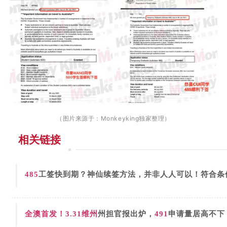
（图片来源于：Monkeyking独家整理）
相关链接
485
工签快到期？神仙续签方法，并非人人可以！符合条
全澳首发！3.31
维州
州担官报出炉，
491
申请量居高不下