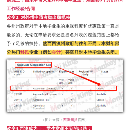
工作经验
/合同
改变3. 对外州申请者抛出橄榄枝
各州州政府对于本地毕业生的重视程度和优惠政策一直是
最多的。无论在申请要求还是提名列表的覆盖范围上都给
予了足够的扶持。
然而西澳州政府与往年不同，本财年部
分热门
移民
专业（例如
会计
）甚至只对本地毕业生关闭。
（图片来源：
西澳州担
官网）
改变4.西澳成为
会计
学生意想不到的出路：