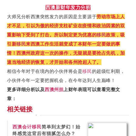
西澳新财年发力分析
大师兄分析西澳突然发力的原因是主要源于
劳动市场上人
才不足，引以为傲的经济支柱矿业在疫情和政治因素的双
重影响下受到了打击。所以制定更为优惠的
移民
政策，吸
引新
移民
来西澳工作生活就变成了本财年一定要做的事
西澳州政府这一次的操作，无疑就是要抢占先机，加
情！
速当地经济的恢复，才开始和各州抢起人了。
相信今年对于在境内的小伙伴将会是
移民
的超级红利期，
小伙伴今年一定要把握机会，在今年达到人生巅峰！
更多详细分析以及
西澳州担
上财年表现可以查看完整文
章：
相关链接
西澳
会计
移民
简单到太梦幻！始
终感觉这背后有猫腻怎么办？