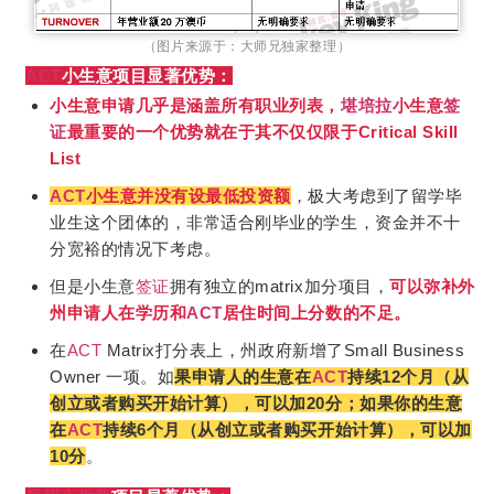
（图片来源于：大师兄独家整理）
ACT
小生意项目显著优势：
小生意申请几乎是涵盖所有职业列表，
堪培拉
小生意
签
证
最重要的一个优势就在于
其不仅仅限于Critical Skill
List
ACT
小生意并没有设最低投资额
，极大考虑到了留学毕
业生这个团体的，非常适合刚毕业的学生，资金并不十
分宽裕的情况下考虑。
但是小生意
签证
拥有独立的matrix加分项目，
可以弥补外
州申请人在学历和
ACT
居住时间上分数的不足。
在
ACT
Matrix打分表上，州政府新增了Small Business
Owner 一项。如
果申请
人的生意在
ACT
持续12个月（从
创立或者购买开始计算），可以加20分；如果你
的生意
在
ACT
持续6个月（从创立或者购买开始计算），可以加
10分
。