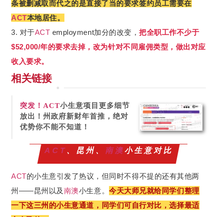
条被删减取而代之的是直接了当的要求签约员工需要在
ACT
本地居住。
3. 对于
ACT
employment加分的改变，
把全职工作不少于
$52,000/年的要求去掉，改为针对不同雇佣类型，做出对应
收入要求。
相关链接
突发！
ACT
小生意项目更多细节
放出！州政府新财年首推，绝对
优势你不能不知道！
ACT
、昆州、
南澳
小生意对比
ACT
的小生意引发了热议，但同时不得不提的还有其他两
昆州以及
南澳
小生意。
今天大师兄就给同学们整理
州——
一下这三州的小生意通道，同学们可自行对比，选择最适