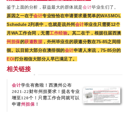
鉴于上面的分析，获益最大的群体就是
会计
毕业生们了。
原因之一在于
会计
专业恰恰在申请要求最简单的WASMOL
Schedule 2列表中，也就是说外州
会计
毕业生只需要12个
月WA工作合同，无需
工作经验
。
其二在于，根据往届西澳
州担保
的
获邀数据
，外州毕业生的获邀分数在75-85之间徘
徊。以目前大部分在澳徘徊的
会计
申请人来说，75-85分的
EOI
打分相信大部分人早已满足了。
相关链接
会计
学生有救啦！西澳州公布
2021-22财年州担要求！提名专业
增至120个！只需工作合同就可以
申请
州担保
！