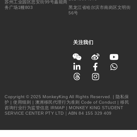
苏州工业园区思安街99号鑫能商
务广场1幢803
黑龙江省哈尔滨市南岗区文明街
56号
关注我们
Copyright © 2025 MonkeyKing All Rights Reserved. |
隐私保
护
|
使用细则
|
澳洲移民代理行为准则 Code of Conduct
|
移民
咨询行业行为监管信息 IRMAP
| MONKEY KING STUDENT
SERVICE CENTER PTY LTD｜ABN 84 155 329 409