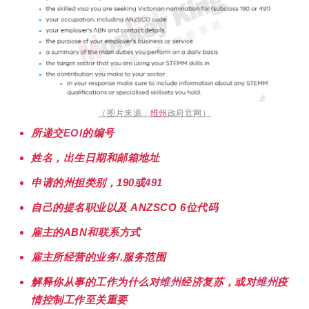
（图片来源：
维州
政府官网）
所递交
EOI
的编号
姓名，出生日期和邮箱地址
申请的州担类别，190或
491
自己的提名职业以及 ANZSCO 6位代码
雇主的ABN和联系方式
雇主所经营的业务/.服务范围
解释你从事的工作为什么对
维州
经济复苏，或对
维州
疫
情控制工作至关重要