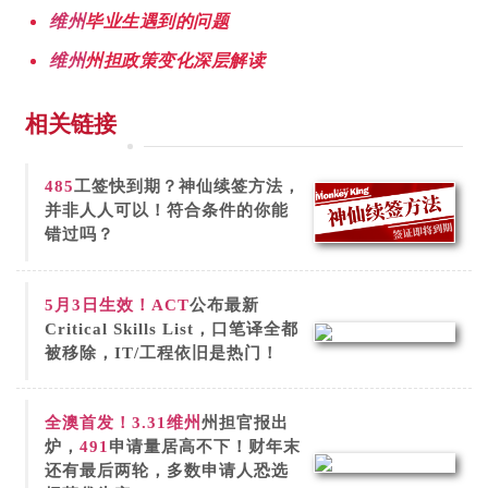
维州
毕业生遇到的问题
维州
州担政策变化深层解读
相关链接
485
工签快到期？神仙续签方法，
并非人人可以！符合条件的你能
错过吗？
5月3日生效！
ACT
公布最新
Critical Skills List，口笔译全都
被移除，IT/工程依旧是热门！
全澳首发！3.31
维州
州担官报出
炉，
491
申请量居高不下！财年末
还有最后两轮，多数申请人恐选