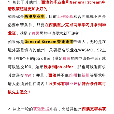
1. 相比于其他州，
西澳的
毕业生和General Stream申
请政策还是更加友好的
！
如果你是
西澳毕业生
，目前
工作经验
和合同统统不再是
必要申请条件。只要
在西澳至少完成两年学习并拿到毕
业证
，满足了
移民
局的申请要求就可递交！
如果你是
General Stream普通通道
申请人，
无论是在
境外还是境内其他州，只要提名职业在WASMOL S2上
并且有6个月的job offer（满足
移民
局的申请条件后）就
可以递交190。如果
没拿到job offer
，那也可以退而求
！
并且，
西澳
并不像
维州
和
新州
等要求申
其次递交
491
请人必须居住在境内！
只要你有
职业评估
符合条件就可
以先去递交！
2. 从上一轮的
获邀数据
来看，比起其他州
西澳更容易获