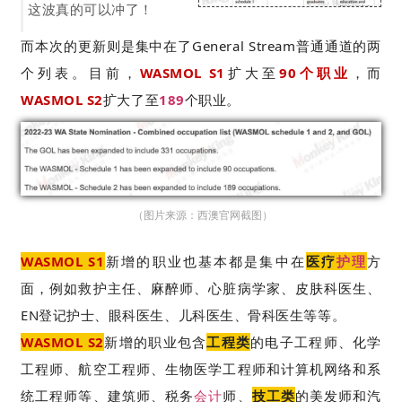
这波真的可以冲了！
而本次的更新则是集中在了General Stream普通通道的两
个列表。目前，
WASMOL S1
扩大至
90个职业
，而
WASMOL S2
扩大了至
189
个职业。
（图片来源：西澳官网
截图
）
WASMOL S1
新增的职业也基本都是集中在
医疗
护理
方
面，例如救护主任、麻醉师、心脏病学家、皮肤科医生、
EN登记护士、眼科医生、儿科医生、骨科医生等等。
WASMOL S2
新增的职业包含
工程类
的电子工程师、化学
工程师、航空工程师、生物医学工程师和计算机网络和系
统工程师等、建筑师、税务
会计
师、
技工类
的美发师和汽