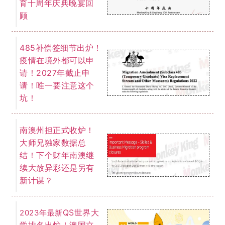
十周年庆典晚宴回
育
顾
485补偿签细节出炉！
疫情在境外都可以申
请！2027年截止申
请！唯一要注意这个
坑！
南澳州担正式收炉！
大师兄独家数据总
结！下个财年南澳继
续大放异彩还是另有
新计谋？
QS世界大
2023年最新
学排名出炉！澳国立