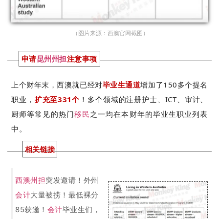
（图片来源：西澳官网
截图
）
申请
昆州州担
注意事项
上个财年末，西澳就已经对
毕业生通道
增加了150多个提名
职业，
扩充至331个
！多个领域的注册护士、ICT、审计、
厨师等常见的热门
移民
之一均在本财年的毕业生职业列表
中。
相关链接
西澳州担
突发邀请！外州
会计
大量被捞！最低裸分
85获邀！
会计
毕业生们，