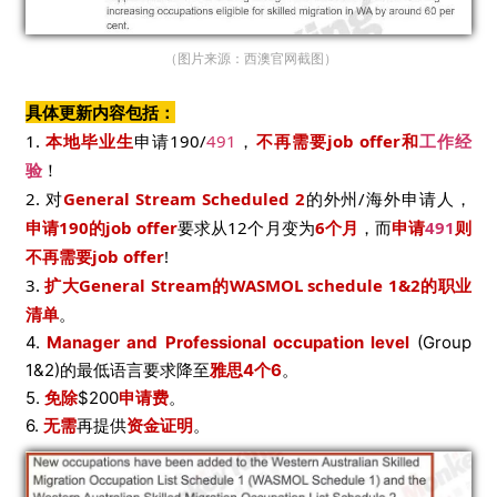
（图片来源：西澳官网
截图
）
具体更新内容包括：
1.
本地毕业生
申请190/
491
，
不再需要job offer和
工作经
验
！
2. 对
General Stream Scheduled 2
的外州/海外申请人，
申请190的job offer
要求从12个月变为
6个月
，而
申请
491
则
不再需要job offer
!
3.
扩大General Stream的WASMOL schedule 1&2的职业
清单
。
4.
Manager and Professional occupation level
(Group
1&2)的最低语言要求降至
雅思4个6
。
5.
免除
$200
申请费
。
6.
无需
再提供
资金证明
。