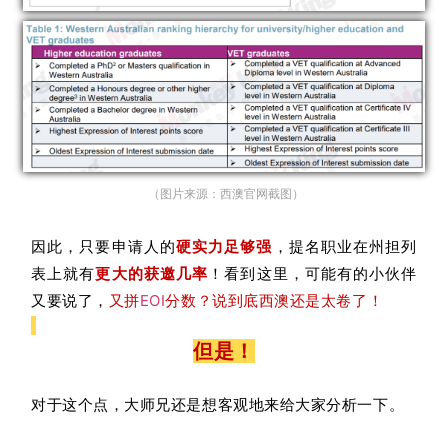
（图片来源：西澳官网
截图
）
因此，只要申请人的
硬实力足够强
，提名职业在州担列
表上就有
更大的获邀几率
！看到这里，可能有的小伙伴
又要说了，
又拼
EOI
分数？说到底西澳还是太卷了！
但是！
对于这个点，大师兄还是想客观
地
来给大家分析一下。