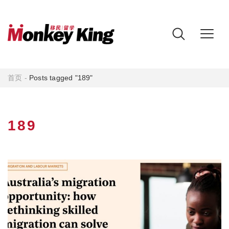
首页
-
Posts tagged "189"
189