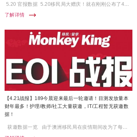
5.20 官报数据 5.20移民局大赠庆！就在刚刚公布了4月份的官报数据！在本轮邀请中，189独立技术移民 […]
了解详情
【4.21战报】189今晨迎来最后一轮邀请！目测发放量本
财年最多！护理/教师/社工大量获邀，IT/工程暂无获邀数
据！
获邀数据一览 由于澳洲移民局在疫情期间改为了每三个月发放一次189邀请，所以今天的战报是继1月21日之 […]