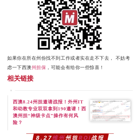
如果你在所在州份找不到工作或者实在走不下去， 不妨考
虑一下西澳
州担保
，可能会有给你一些惊喜！
相关链接
西澳8.24州担邀请战报！外州IT
和幼教专业双双拿到190邀请！
西
澳州担“神级卡点”操作有何风
险？
8.27
维州
州担
ROI
战报