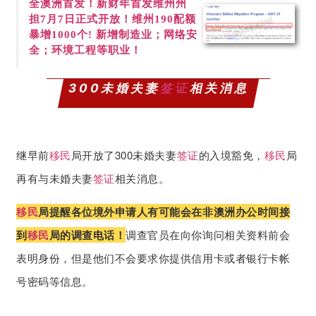
全澳洲首发！新财年首发
维州州
担7月7日正式开放！维州190配额
暴增1000个! 新增制造业；网络安
全；环境工程等职业！
300未婚夫妻
签证
相关消息
继早前
移民
局开放了300未婚夫妻
签证
的入境豁免，
移民
局
再有与未婚夫妻
签证
相关消息。
移民
局提醒各位境外申请人有可能会在非澳洲办公时间接
到
移民
局的调查电话！
调查官员在向你询问相关资料前会
表明身份，但是他们不会要求你提供信用卡或者银行卡帐
号密码等信息。