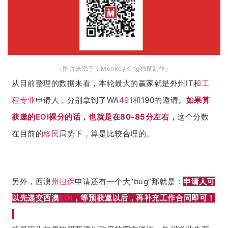
（图片来源于：MonkeyKing独家制作）
从目前整理的数据来看，本轮最大的赢家就是外州IT和
工
程专业
申请人，分别拿到了WA
491
和190的邀请。
如果算
获邀的
EOI
裸分的话，也就是在80-85分左右，
这个分数
在目前的
移民
局势下，算是比较合理的。
另外，西澳
州担保
申请还有一个大“bug”那就是：
申请人可
以先递交西澳
EOI
，
等预获邀以后，
再补充工作合同即可！