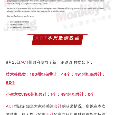
ACT
本周邀请数据
8月25日
ACT
州政府发放了新一轮邀请,数据如下：
190
州担保
共计：44个；
491
州担保
共计：
技术移民
类：
60个
190州担共计：1个；
491
州担共计：0个
小生意类:
ACT
州政府知道大家很关注
会计
的获邀情况，所以在本次
邀请中，很人性化的把
会计
的递交日期单独放在外面标注