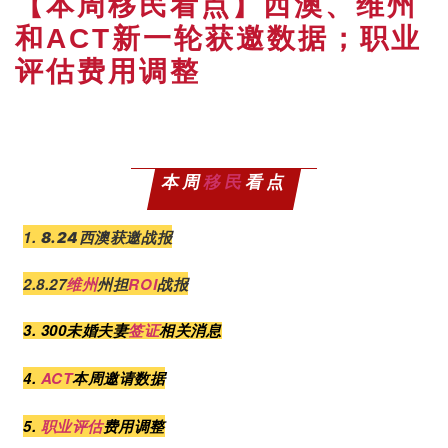
【本周移民看点】西澳、维州
和ACT新一轮获邀数据；职业
评估费用调整
本周
移民
看点
1.
西澳获邀战报
8.24
2.8.27
维州
州担
ROI
战报
3. 300未婚夫妻
签证
相关消息
4.
ACT
本周邀请数据
5.
职业评估
费用调整