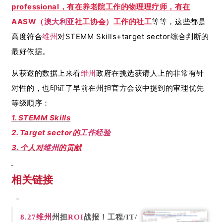
professional，有在养老院工作的物理理疗师，有在
AASW（
澳大利亚
社工协会）工作的社工
等等，这些都是
高度符合
维州
对STEMM Skills+target sector综合判断的
最好依据。
从获邀的数据上来看
维州
政府在挑选获请人上的非常有针
对性的，也印证了早前在州担官方会议中提到的审理优先
等级顺序：
1. STEMM Skills
2. Target sector的
工作经验
3. 个人对
维州
的贡献
相关链接
8.27
维州
州担
ROI
战报！工程/IT/