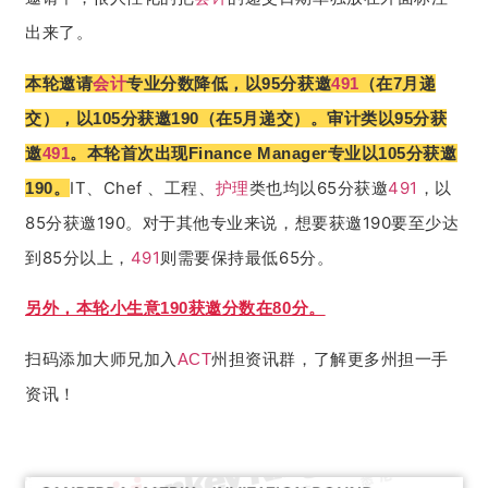
出来了。
本轮邀请
会计
专业分数降低，以95分获邀
491
（在7月递
交），以105分获邀190（在5月递交）。审计类以95分获
邀
491
。本轮首次出现Finance Manager专业以105分获邀
IT、Chef 、工程、
护理
类也均以65分获邀
491
，以
190。
85分获邀190。对于其他专业来说，想要获邀190要至少达
到85分以上，
491
则需要保持最低65分。
另外，本轮小生意190获邀分数在80分。
扫码添加大师兄加入
ACT
州担资讯群，了解更多州担一手
资讯！