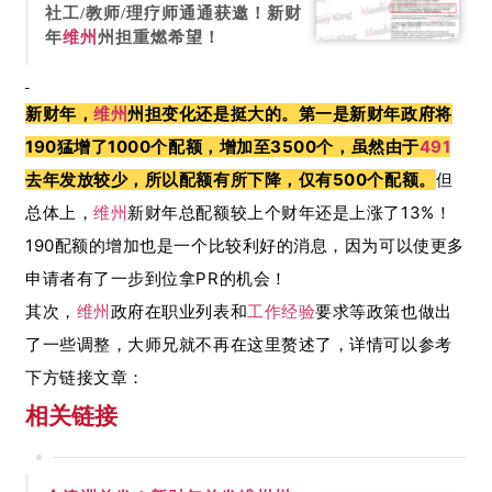
社工/教师/理疗师通通获邀！新财
年
维州
州担重燃希望！
新财年，
维州
州担变化还是挺大的。第一是新财年政府将
190猛增了1000个配额，增加至3500个，虽然由于
491
去年发放较少，所以配额有所下降，仅有500个配额。
但
总体上，
维州
新财年总配额较上个财年还是上涨了13%！
190配额的增加也是一个比较利好的消息，因为可以使更多
申请者有了一步到位拿PR的机会！
其次，
维州
政府在职业列表和
工作经验
要求等政策也做出
了一些调整，大师兄就不再在这里赘述了，详情可以参考
下方链接文章：
相关链接