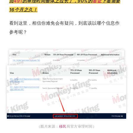
而
491
的审理时间整体上拉长了，90%的
签证
下签需要
16个月之久！
看
到这里，
相信你难免会有
疑问，到底该以哪个信息
作
参考呢？
（图片来源：
移民
局官方审理时间）