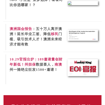
比你选哪家！？
澳洲国会报告
：五十万人离开澳
洲！延长毕业工签、降低
移民
门
槛、吸引技术人才！澳洲未来经
济才能有救
10.29官报出炉 | 189邀请量创财
年新低！
州担保
数据喜人，
南澳
州一骑绝尘狂发1500+邀请！