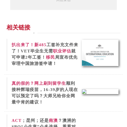
相关链接
扒出来了！新
485
工签补充文件来
了！VET毕业生无需
职业评估
就
可申请2年工签！
移民
局宣布优先
审理中国旅游签申请！
真的假的？网上刷到
留学生
顺利
接种辉瑞疫苗，16-39岁的人现在
可以预定了吗？大师兄给你全网
最中肯的建议！
ACT
；昆州；还是
南澳
？澳洲的
SBO“小生意”众多选择，看看对