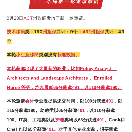
ACT
本周新一轮邀请数据
9月20日
ACT
州政府发放了新一轮邀请。
190
州担保
共计：9个；
491
州担保
共计：43
技术移民
类：
个
本轮
小生意移民
类别没有
获邀数据
。
本轮获邀出现了大量新的职业，比如Policy Analyst 、
Architects and Landscape Architects 、Enrolled
Nurse 等等，均以最低65分获邀
491
，以110分获邀190。
本轮邀请
会计
专业没提供递交时间，以100分获邀
491
，以
115分获邀190。幼教类以65分获邀
491
，以110分获邀
190。IT类、工程类以及
护理
类均以65分获邀
491
。Cook和
Chef 也以65分获邀
491
。对于其他专业来说，想要获邀