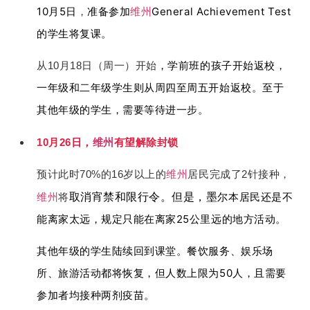
10月5日
准备参加
维州
General Achievement Test
，
的学生将复课。
，学前班的孩子开始返校，
从10月18日（周一）开始
一年级和二年级学生则从周四至周五开始返校。
至于
其他年级的学生，需要等待进一步。
10月26日，
维州
有望解除封锁
预计此时70%的16岁以上的
维州
居民完成了2针接种，
取消宵禁和限行令。但是，墨
尔本居民还是不
维州
将
能离家太远，规定只能在离家25公里远的地方活动。
其他年级的学生陆续回到课堂。餐饮服务、娱乐场
所、旅游活动都将恢复，但人数上限为50人，且需要
参加者均接种两剂疫苗。