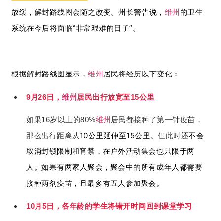
放缓，解封路线图会随之改变。
州长警告说，
维州
的卫生
系统在今后将面临“非常艰难的日子”。
根据解封路线图显示，
维州
居民将
经历以下变化：
9月26日，
维州
居民出行放宽至15公里
如果16岁以上的80%
维州
居民都接种了第一针疫苗，
10公里延伸至15公里
还不会
那么出行距离从
。但此时
取消
封锁限制和宵禁
，在户外活动集会也只限于两
人。如果有两家人聚会，聚会中的所有成年人都需要
接种两剂疫苗，且最多有五人参加聚会。
各年龄的学生将错开时间回到课堂学习
10月5日，