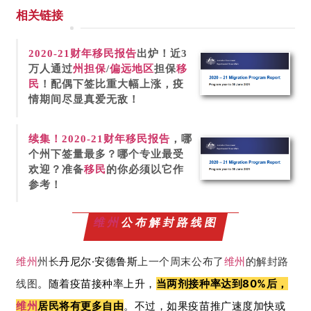
相关链接
2020-21财年移民报告
出炉！近3
万人通过
州担保
/
偏远地区
担保
移
民
！配偶下签比重大幅上涨，疫
情期间尽显真爱无敌！
续集！
2020-21财年移民报告
，哪
个州下签量最多？哪个专业最受
欢迎？准备
移民
的你必须以它作
参考！
维州
公布解封路线图
丹尼尔·安德鲁斯
维州
州长
上一个周末公布了
维州
的解封路
。随着疫苗接种率上升，
当两剂接种率达到80%后，
线图
维州
居民将有更多自由
。不过，如果疫苗推广速度加快或