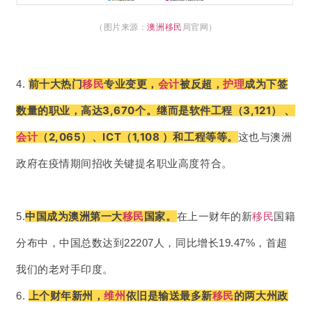
（图片来源：
澳洲移民
局官网）
4. 
前十大热门
移民
专业变更，
会计
被反超，
护理
成为下签
高达3,670个。继而是软件工程（3,121） 、
数量的职业，
会计
（2,065）、ICT（1,108 ）和工程等等。
这也与澳洲
政府在疫情期间招收关键提名职业高度符合。
5.
中国成为澳洲第一大
移民
国家。
在上一财年的新
移民
国籍
分布中，中国总数达到22207人，同比增长19.47%，首超
我们的老对手印度。
6. 
上个财年新州，
维州
依旧是输送最多新
移民
的两大州政