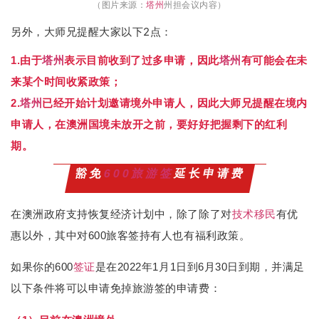
（图片来源：
塔州
州担会议内容）
另外，大师兄提醒大家以下2点：
1.由于
塔州
表示目前收到了过多申请，因此
塔州
有可能会在未
来某个时间收紧政策；
2.
塔州
已经开始计划邀请境外申请人，因此大师兄提醒在境内
申请人，在澳洲国境未放开之前，要好好把握剩下的红利
期。
豁免
600旅游签
延长申请费
在澳洲政府支持恢复经济计划中，除了除了对
技术移民
有优
惠以外，其中对600旅客签持有人也有福利政策。
如果你的600
签证
是在2022年1月1日到6月30日到期，并满足
以下条件将可以申请免掉旅游签的申请费：