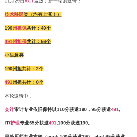
11月29日
ACT
发放了新一轮的邀请：
技术移民
类（均有上涨！）
190
州担保
共计：49个
491
州担保
共计：56个
小生意类
190州担共计：2个
491
州担共计：0个
本轮邀请中，
会计
审计专业依旧保持以110分获邀190，95分获邀
491
。
IT/
护理
专业65分获邀
491
,100分获邀190。
另外厨师专业本轮（cook 100分获邀190，chef 65分获邀