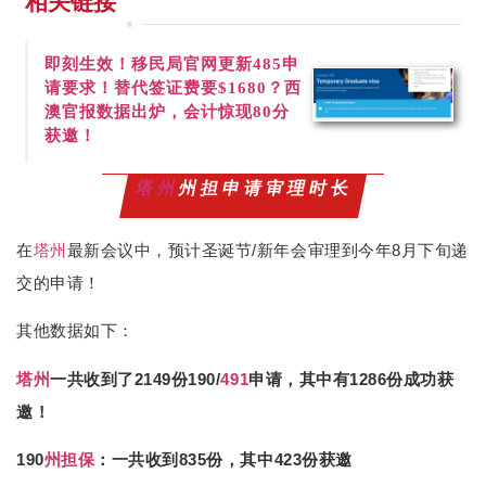
相关链接
即刻生效！
移民局官网更新485申
请要求！替代签证费要$1680？西
澳官报数据出炉，会计惊现80分
获邀！
塔州
州担申请审理时长
在
塔州
最新会议中，预计圣诞节/新年会审理到今年8月下旬递
交的申请！
其他数据如下：
塔州
一共收到了2149份190/
491
申请，其中有1286份成功获
邀！
190
州担保
：一共收到835份，其中423份获邀