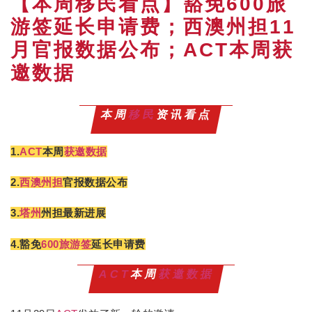
【本周移民看点】豁免600旅
游签延长申请费；西澳州担11
月官报数据公布；ACT本周获
邀数据
本周
移民
资讯看点
1.
ACT
本周
获邀数据
2.
西澳州担
官报数据公布
3.
塔州
州担最新进展
4.豁免
600旅游签
延长申请费
ACT
本周
获邀数据