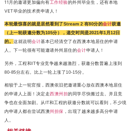
11月的邀请更加偏向有
工作经验
的外州毕业生，还有本地
VET毕业的技术类申请人！
本轮最惊喜的就是居然看到了Stream 2 有80分的
会计
获邀
（上一轮获邀分数为105分），递交时间是2021年1月12日
的。
这就说明
会计
基本已经清空了在西澳本地居住的申请
人。下一轮很有可能邀请外州居住的
会计
申请人！
另外，工程和IT专业竞争越来越激烈，获邀分数普遍上涨到
80-85分左右。比上一轮上涨了10-15分。
相较于上一轮官报，西澳依旧把邀请重心放在西澳本地居住
的申请人上面！决定走
西澳州担
的同学尽快搬过去。并且竞
争也在全面加剧。从IT和工程的获邀分数就可以看到，不少境
内申请人都在尝试西澳
州担保
，出现了越来越多高分申请
人。