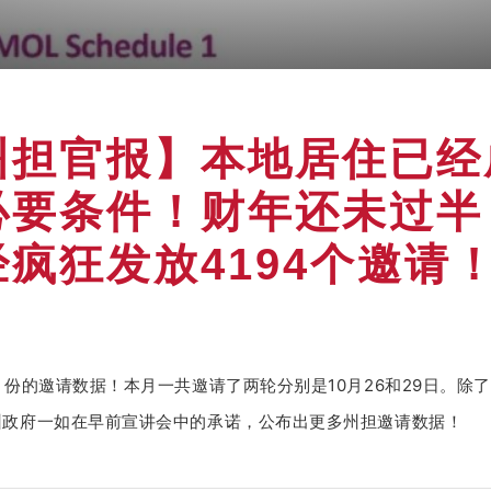
州担官报】本地居住已经
必要条件！财年还未过半
疯狂发放4194个邀请
月份的邀请数据！
本月一
共
邀请了两轮分别是10月26和29日。
除了
州政府一如在早前宣讲会中的承诺，公布出更多州
担
邀请数据！