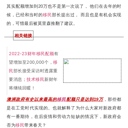
其实配额增加到20万也不是第一次说了， 他们在去年的时
候，已经和当时的
移民
部长提出过， 而且也是有机会实现
的，可惜最后被莫里森推翻了建议。
相关链接
2022-23财年移民配额
有
望增加至200,000个，
移
民
部长接受采访时透露重
要消息；
技术移民
新财年
将继续回暖！
澳洲政府有史以来最高的
移民
配额只是达到19万
，那些都
是在工党时代实现的。也就解释了为什么大家对新政府都
有一番期待，在后疫情和劳动力短缺的情况下，新政府会
否为
移民
带来春天？