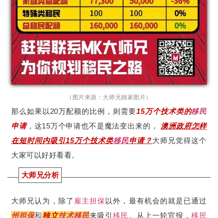
（图片来源：大师兄独家图片）
那么如果以20万配额的比例，则需要
15万个技术类的
移民
申请
，这15万个申请也不是魔法变出来的，
澳洲政府怎样
在短时间内吸引15万个技术类
移民
申请？
大师兄觉得这个
大家可以好好看看。
大师兄分析
大师兄认为，除了
雇主担保
以外，最有机会的就是已通过
州担保
和
独立
技术移民
来吸引
移民
。从上一轮官报，
移民