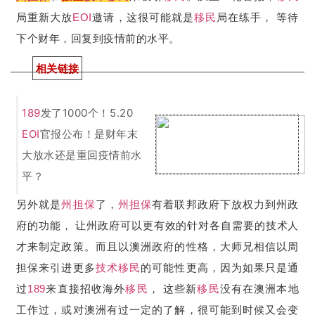
局重新大放
EOI
邀请，这很可能就是
移民
局在练手， 等待
下个财年，回复到疫情前的水平。
相关链接
189
发了1000个！5.20
EOI
官报公布！是财年末
大放水还是重回疫情前水
平？
另外就是
州担保
了，
州担保
有着联邦政府下放权力到州政
府的功能， 让州政府可以更有效的针对各自需要的技术人
才来制定政策。而且以澳洲政府的性格，大师兄相信以周
担保来引进更多
技术移民
的可能性更高，因为如果只是通
过
189
来直接招收海外
移民
， 这些新
移民
没有在澳洲本地
工作过，或对澳洲有过一定的了解，很可能到时候又会变