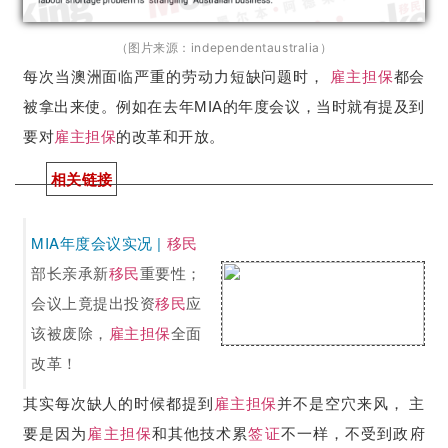
（图片来源：independentaustralia）
每次当澳洲面临严重的劳动力短缺问题时，
雇主担保
都会
被拿出来使。例如在去年MIA的年度会议，当时就有提及到
要对
雇主担保
的改革和开放。
相关链接
MIA年度会议实况 |
移民
部长亲承新
移民
重要性；
会议上竟提出投资
移民
应
该被废除，
雇主担保
全面
改革！
其实每次缺人的时候都提到
雇主担保
并不是空穴来风， 主
要是因为
雇主担保
和其他技术累
签证
不一样，不受到政府