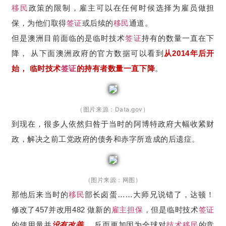
移民
政策的限制，雇主可以在任何时候选择为雇员做担
保，为他们取得
签证
或后续的
移民
通道。
但是澳洲目前面临的是临时技术
签证
持有的数量一直在下
降， 从下面澳洲政府的官方数据可以看到
从2014年后开
始， 临时技术
签证
的持有者数量一直下降
。
（图片来源：Data.gov）
到现在，很多人依然归咎于当时的阿博特政府大幅收紧财
政，解决之前工党政府的债务和赤字所造成的后遗症。
（图片来源：网图）
那他后来当时的
移民
部长卤蛋……大师兄说错了，达顿！
修改了457并改用482 做新的
雇主担保
，但是临时技术
签证
的使用量并
没有改善
， 反而更加因为全球对
技术移民
的竞