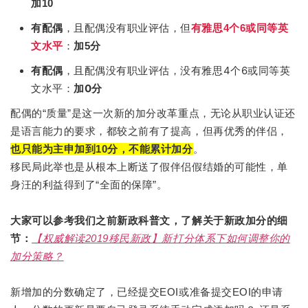
加10
有配偶
，且配偶没有职业评估，但
有雅思4个6或同等英
文水平
：
加5分
，且配偶没有职业评估，没有雅思4个6或同等英
有配偶
文水平：
加0分
配偶的“质量”是这一次新的加分改革重点，无论从职业认证还
是语言能力的要求，都较之前有了提高，但再优秀的伴侣，
也只能为主申加到10分，不能累计加分
。
移民局此举也是从根本上断送了假伴侣假结婚的可能性，单
身汪的利益得到了“全面的保障”。
大家可以参考我们之前新政科普文，了解关于新政加分的细
节：
【权威解读2019移民新政】新打分体系下如何调整你的
加分策略？
新增加的分数确定了，已经提交EOI或准备提交EOI的申请