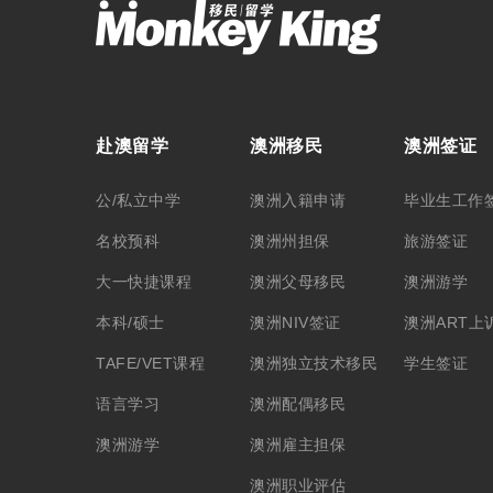
赴澳留学
澳洲移民
澳洲签证
公/私立中学
澳洲入籍申请
毕业生工作
名校预科
澳洲州担保
旅游签证
大一快捷课程
澳洲父母移民
澳洲游学
本科/硕士
澳洲NIV签证
澳洲ART上
TAFE/VET课程
澳洲独立技术移民
学生签证
语言学习
澳洲配偶移民
澳洲游学
澳洲雇主担保
澳洲职业评估