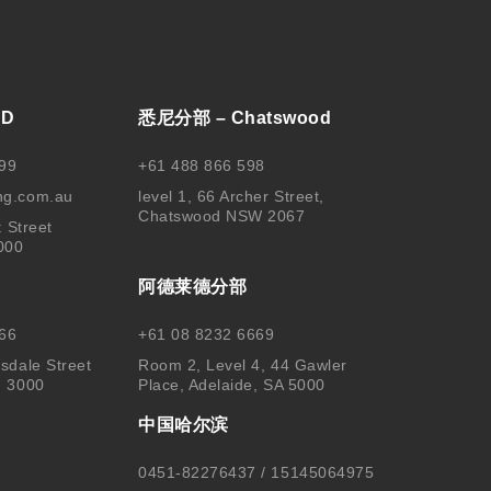
BD
悉尼分部 – Chatswood
99
+61 488 866 598
ng.com.au
level 1, 66 Archer Street,
Chatswood NSW 2067
t Street
000
阿德莱德分部
66
+61 08 8232 6669
sdale Street
Room 2, Level 4, 44 Gawler
, 3000
Place, Adelaide, SA 5000
中国哈尔滨
0451-82276437 / 15145064975