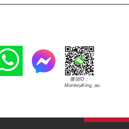
微信ID：
MonkeyKing_au