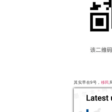
其实早在9号，
移民