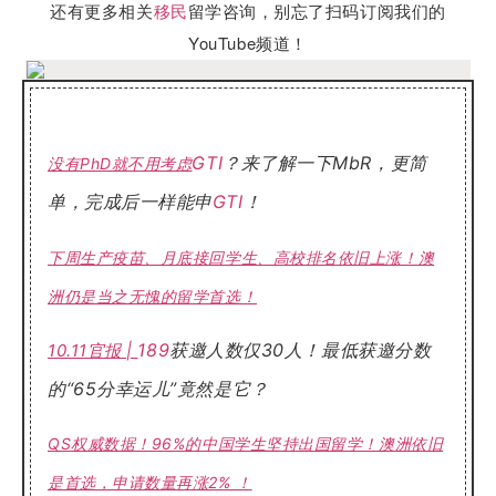
还有更多相关
移民
留学咨询，别忘了扫码订阅我们的
YouTube频道！
GTI
？来了解一下MbR，更简
没有PhD就不用考虑
单，完成后一样能申
GTI
！
下周生产疫苗、月底接回学生、高校排名依旧上涨！澳
洲仍是当之无愧的留学首选！
189
获邀人数仅30人！最低获邀分数
10.11官报 |
的“65分幸运儿”竟然是它？
QS权威数据！96%的中国学生坚持出国留学！澳洲依旧
是首选，申请数量再涨2% ！