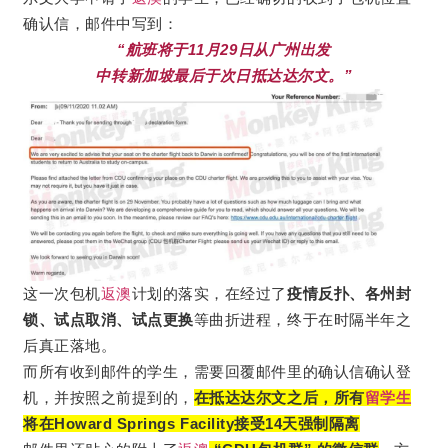
确认信，邮件中写到：
“航班将于11月29日从广州出发
中转新加坡最后于次日抵达达尔文。”
这一次包机
返澳
计划的落实，在经过了
疫情反扑、各州封
锁、试点取消、试点更换
等曲折进程，终于在时隔半年之
后真正落地。
而所有收到邮件的学生，需要回覆邮件里的确认信确认登
机，并按照之前提到的，
在抵达达尔文之后，所有
留学生
将在Howard Springs Facility接受14天强制隔离