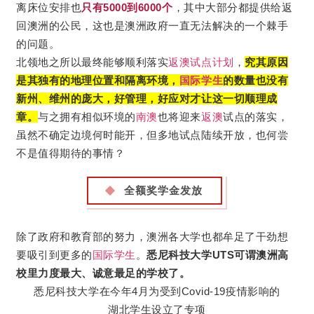
离床位安排也
只有5000到6000个
，其中大部分都提供给返
回澳洲的公民，这也是澳洲政府一直无法解决的一个棘手
的问题。
北领地之所以最终能够顺利落实
返澳
试点计划
，
究其原因
是其独有的地理位置和隔离环境，
国际学生
的数量也没有
新州、维州的庞大，
好管理，好应对才让这一切顺理成
章。
与之拥有相似环境的
南澳
也将迎来
返澳
试点的落实，
虽然不确定边境何时能开，但多地试点陆续开放，也何尝
不是值得期待的事情？
全额奖学金发放
除了政府和教育部的努力，澳洲各大学也都牟足了干劲想
要吸引到更多的
国际学生
。
悉尼科技大学UTS可谓澳洲高
校里力度最大、诚意最足的学校了。
悉尼科技大学在今年4月为受到Covid-19疫情影响的
湖北学生设立了专项