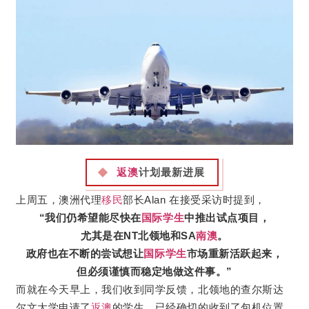
返澳
计划最新进展
上周五，澳洲代理
移民
部长Alan 在接受采访时提到，
“我们仍希望能尽快在
国际学生
中推出试点项目，
尤其是在NT北领地和SA
南澳
。
政府也在不断的尝试想让
国际学生
市场重新活跃起来，
但必须谨慎而稳定地做这件事。”
而就在今天早上，我们收到同学反馈，北领地的查尔斯达
尔文大学申请了
返澳
的学生，已经确切的收到了包机位置