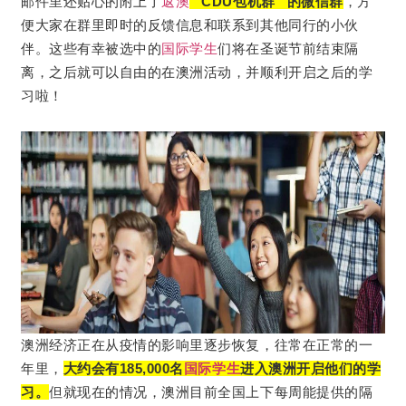
邮件里还贴心的附上了
返澳
“CDU包机群” 的微信群
，方
便大家在群里即时的反馈信息和联系到其他同行的小伙
伴。
这些有幸被选中的
国际学生
们将在圣诞节前结束隔
离，之后就可以自由的在澳洲活动，并顺利开启之后的学
习啦！
澳洲经济正在从疫情的影响里逐步恢复，往常在正常的一
年里，
大约会有185,000名
国际学生
进入澳洲开启他们的学
习。
但就现在的情况，澳洲目前全国上下每周能提供的隔