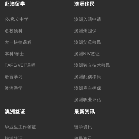
赴澳留学
澳洲移民
公/私立中学
澳洲入籍申请
名校预科
澳洲州担保
大一快捷课程
澳洲父母移民
本科/硕士
澳洲NIV签证
TAFE/VET课程
澳洲独立技术移民
语言学习
澳洲配偶移民
澳洲游学
澳洲雇主担保
澳洲职业评估
澳洲签证
最新资讯
毕业生工作签证
留学资讯
旅游签证
移民资讯