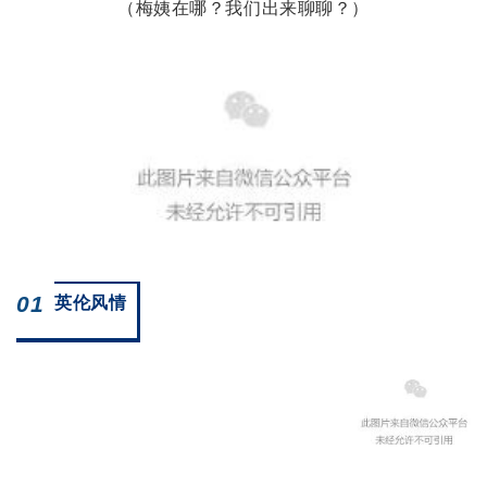
（梅姨在哪？我们出来聊聊？）
01
英伦风情