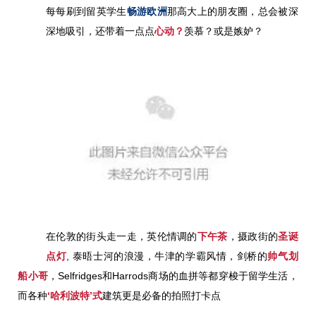
每每刷到留英学生
畅游欧洲
那高大上的朋友圈，总会被深
深地吸引，还带着一点点
心动？
羡慕？或是嫉妒？
在伦敦的街头走一走，英伦情调的
下午茶
，摄政街的
圣诞
点灯
, 泰晤士河的浪漫，牛津的学霸风情，剑桥的
帅气划
船小哥
，Selfridges和Harrods商场的血拼等都穿梭于留学生活，
而各种
‘哈利波特’式
建筑更是必备的
拍照打卡点