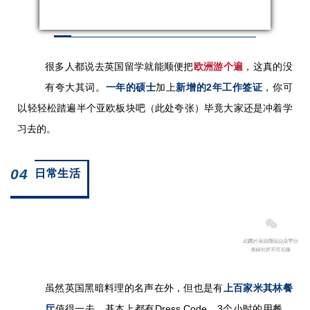
很多人都说去英国留学就能顺便把
欧洲游个遍
，这真的没
有夸大其词。
一年的硕士
加上
新增的2年工作签证
，你可
以轻轻松踏遍半个亚欧板块吧（此处夸张）毕竟大家还是冲着学
习去的。
04
日常生活
虽然英国黑暗料理的名声在外，但也是有
上百家米其林餐
厅
值得一去，基本上都有Dress Code，3个小时的用餐，