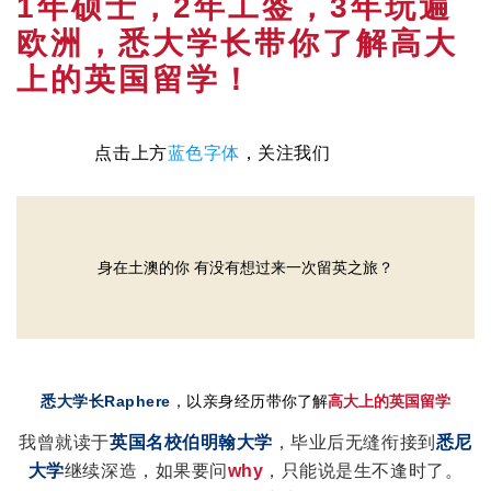
1年硕士，2年工签，3年玩遍
欧洲，悉大学长带你了解高大
上的英国留学！
点击上方
蓝色字体
，关注我们
身在土澳的你 有没有想过来一次留英之旅？
悉大学长Raphere
，以亲身经历
带你了解
高大上的英国留学
我曾就读于
英国名校伯明翰大学
，毕业后无缝衔接到
悉尼
大学
继续深造，如果要问
why
，只能说是生不逢时了。