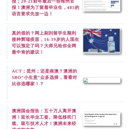
报；20-21财年最后一份维州官
报！澳洲为了留着毕业生，485的
语言要求先放一边！
真的假的？网上刷到
留学生顺利
接种辉瑞疫苗，16-39岁的人现在
可以预定了吗？大师兄给你全网
最中肯的建议！
ACT；昆州；还是南澳？澳洲的
SBO“小生意”众多选择，看看对
比你选哪家！？
澳洲国会报告：五十万人离开澳
洲！延长毕业工签、降低移民门
槛、吸引技术人才！澳洲未来经