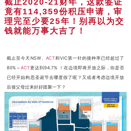
截止2020-21财年，这款签证
竟有114,359份积压申请，审
理完至少要25年！别再以为交
钱就能万事大吉了！
截止至今天NSW、
ACT
和VIC第一针的接种率已经超过了
80%～
ACT
更达到94.7% ！在边境即将开放之际，你是否
已经开始构思圣诞节去哪度假了呢？又或者考虑边境开放
后接父母过来好好团聚一下？