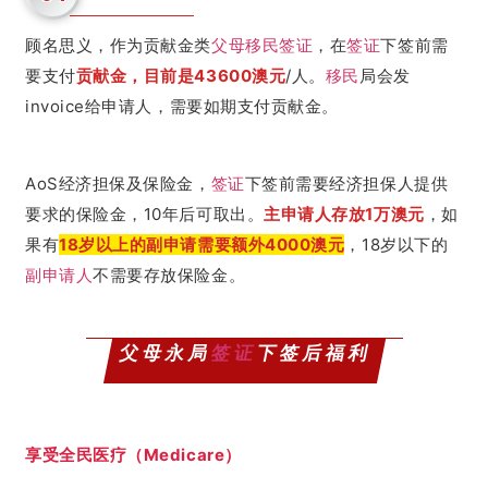
顾名思义，作为贡献金类
父母移民
签证
，在
签证
下签前需
要支付
贡献金，目前是43600澳元
/人。
移民
局会发
invoice给申请人，需要如期支付贡献金。
AoS经济担保及保险金，
签证
下签前需要经济担保人提供
要求的保险金，10年后可取出。
主申请人存放1万澳元
，如
果有
18岁以上的副申请需要额外4000澳元
，18岁以下的
副申请人
不需要存放保险金。
父母永局
签证
下签后福利
享受全民医疗（Medicare）