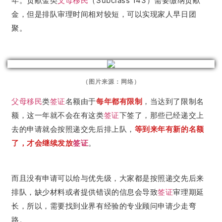
年。贡献金类
父母移民
（Subclass 143）需要缴纳贡献
金，但是排队审理时间相对较短，可以实现家人早日团
聚。
（图片来源：网络）
父母移民
类
签证
名额由于
每年都有限制
，当达到了限制名
额，这一年就不会在有这类
签证
下签了，那些已经递交上
去的申请就会按照递交先后排上队，
等到来年有新的名额
了，才会继续发放
签证
。
而且没有申请可以给与优先级，大家都是按照递交先后来
排队，缺少材料或者提供错误的信息会导致
签证
审理期延
长，所以，需要找到业界有经验的专业顾问申请少走弯
路。