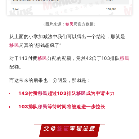
（图片来源：
移民
局官方数据）
从上面的小学加减法中我们可以得出一个结论，那就是
移民
局真的“想钱想疯了”
对于143付费
移民
分配的配额，竟然42倍于103排队
移民
配额。
而这带来的后果也十分明显，那就是：
143付费
移民
超过103排队
移民
成为申请主力
103排队
移民
等待时间将被迫进一步拉长
父母
签证
审理进度