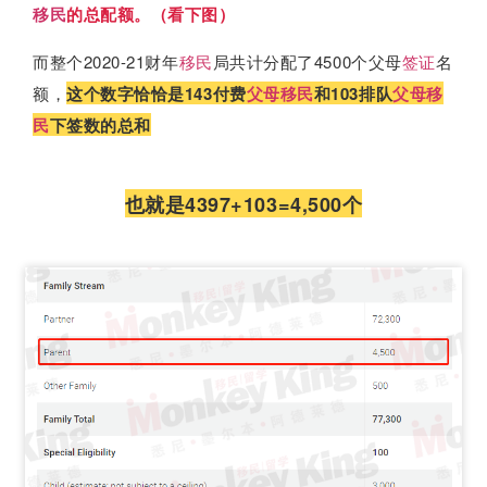
移民
的总配额。（看下图）
而整个2020-21财年
移民
局共计分配了4500个父母
签证
名
额，
这个数字恰恰是143付费
父母移民
和103排队
父母移
民
下签数的总和
也就是4397+103=4,500个