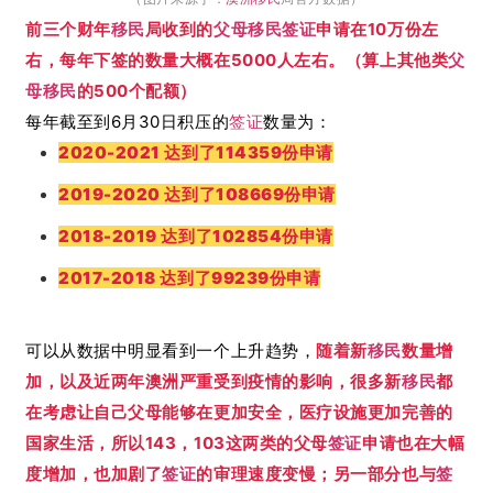
前三个财年
移民
局收到的
父母移民
签证
申请在10万份左
右，每年下签的数量大概在5000人左右。（算上其他类
父
母移民
的500个配额）
每年截至到6月30日积压的
签证
数量为：
2020-2021 达到了114359份申请
2019-2020 达到了108669份申请
2018-2019 达到了102854份申请
2017-2018 达到了99239份申请
可以从数据中明显看到一个上升趋势，
随着新
移民
数量增
加，以及近两年澳洲严重受到疫情的影响，很多新
移民
都
在考虑让自己父母能够在更加安全，医疗设施更加完善的
国家生活，所以143，103这两类的父母
签证
申请也在大幅
度增加，也加剧了
签证
的审理速度变慢；
另一部分也与
签