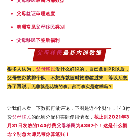
父母移民
最新内部数据
父母
签证
审理速度
澳洲常见
父母移民
类别
父母移民
下签后福利
父母移民
最新内部数据
很多人认为，
父母移民
没什么好说的，自己拿到PR以后，
父母想办就排个队，不想办就随时旅游签过来，等以后想
办了再说，
无非就是花钱的事。然而事实是这样吗？
让我们来看一下数据再做评论，下图是近4个财年，143付
费
父母移民
的配额分配和实际使用情况，
截止到2021年3
月31日发放的143付费
父母移民
为4397个！这是什么概
念？别急大师兄带你算笔账！