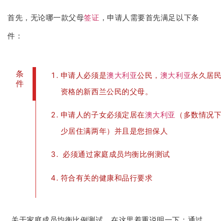
首先，无论哪一款父母
签证
，申请人需要首先满足以下条
件：
条
申请人必须是
澳大利亚
公民，
澳大利亚
永久居
件
资格的新西兰公民的父母。
申请人的子女必须定居在
澳大利亚
（多数情况
少居住满两年）并且是您担保人
必须通过家庭成员均衡比例测试
符合有关的健康和品行要求
关于家庭成员均衡比例测试，在这里着重说明一下：通过