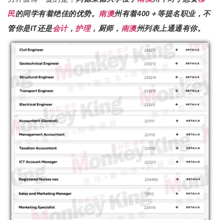
民
的同学有着绝佳的优势。
南澳
州有着400＋等提名职业，不
管你是IT还是
会计
，
护理
，厨师，
南澳
州列表上通通有你。