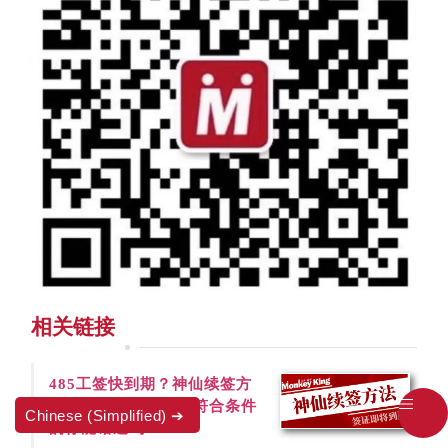
相
关
链
接
4
8
5
工
签
快
到
期
？
神
仙
续
签
方
法
，
并
非
人
人
可
以
！
符
合
条
件
Chinese (Simplified)
的
你
能
错
过
吗
？