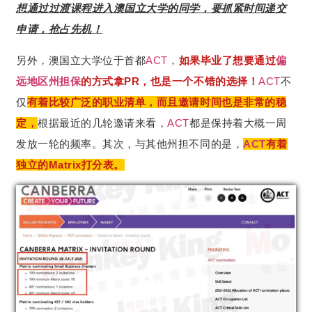
想通过过渡课程进入澳国立大学的同学，要抓紧时间递交
申请，抢占先机！
另外，澳国立大学位于首都
ACT
，
如果毕业了想要通过
偏
远地区
州担保
的方式拿PR，也是一个不错的选择！
ACT
不
仅
有着比较广泛的职业清单，而且邀请时间也是非常的稳
定，
根据最近的几轮邀请来看，
ACT
都是保持着大概一周
发放一轮的频率。其次，与其他州担不同的是，
ACT
有着
独立的Matrix打分表。