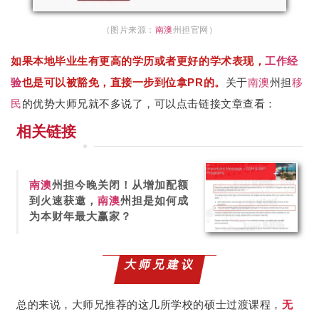
（图片来源：
南澳
州担官网）
如果本地毕业生有更高的学历或者更好的学术表现，
工作经
验
也是可以被豁免，直接一步到位拿PR的。
关于
南澳
州担
移
民
的优势大师兄就不多说了，可以点击链接文章查看：
相
关
链
接
南澳
州担今晚关闭！从增加配额
到火速获邀，
南澳
州担是如何成
为本财年最大赢家？
大师兄建议
总的来说，大师兄推荐的这几所学校的硕士过渡课程，
无