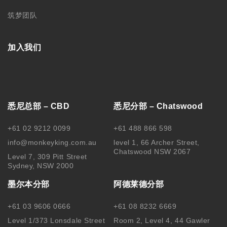
筑梦团队
加入我们
悉尼总部 – CBD
悉尼分部 – Chatswood
+61 02 9212 0099
+61 488 866 598
info@monkeyking.com.au
level 1, 66 Archer Street,
Chatswood NSW 2067
Level 7, 309 Pitt Street
Sydney, NSW 2000
墨尔本分部
阿德莱德分部
+61 03 9606 0666
+61 08 8232 6669
Level 1/373 Lonsdale Street
Room 2, Level 4, 44 Gawler