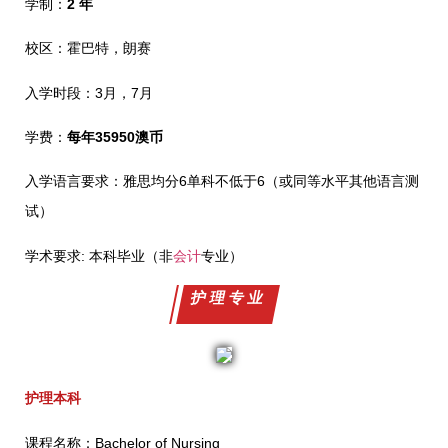
学制：
2 年
校区：霍巴特，朗赛
入学时段：3月，7月
学费：
每年35950澳币
入学语言要求：雅思均分6单科不低于6（或同等水平其他语言测
试）
学术要求: 本科毕业（非
会计
专业）
护理专业
护理本科
课程名称：Bachelor of Nursing