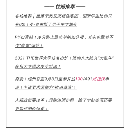
—— 往期推荐 ——
名校推荐 | 坐落于悉尼高档住宅区，国际学生比例只
有6%！圣·奥古斯丁男子中学简介
PY扫盲贴！凑分路上最简单的加分项，其实也藏着不
少“魔鬼”细节！
2021 THE世界大学排名出炉！澳洲八大陷入“大乱斗”
多所大学排名发生对调！
突发！维州官宣9月8日重新开放
190
/491
州担保
申
请！申请要求调整为“被动邀请”
！
入籍政策要改革！想换澳洲护照，除了学好英语还要
更新你的价值观！