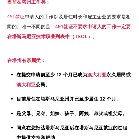
当前在
塔州
工作类：
491
签证
申请人的工作以及居住时长和雇主企业的要求是相
491
同的。唯一不同的是，
签证
不要求申请人的工作一定要
TSOL
在塔斯马尼亚技术职业列表中（
）
。
在
塔州
有亲属类：
12
在提交申请前至少
个月已成为
澳大利亚
永久居民或
澳大利亚
公民。
12
目前居住在塔斯马尼亚州并已至少居住
个月。
是父母、兄弟、姐妹、孩子、阿姨、叔叔或祖父母。
同意在您抵达塔斯马尼亚后在塔斯马尼亚就业的过程
中提供支持和帮助。