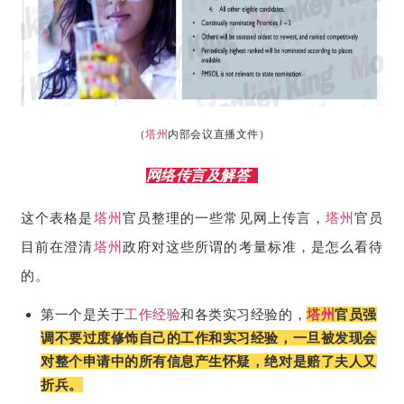
（
塔州
内部会议直播文件）
网络传言及解答
这个表格是
塔州
官员整理的一些常见网上传言，
塔州
官员
目前在澄清
塔州
政府对这些所谓的考量标准，是怎么看待
的。
第一个是关于
工作经验
和各类实习经验的，
塔州
官员强
调不要过度修饰自己的工作和实习经验，一旦被发现会
对整个申请中的所有信息产生怀疑，绝对是赔了夫人又
折兵。