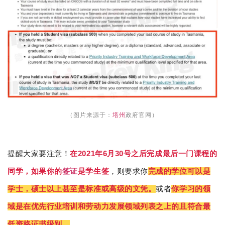
（图片来源于：
塔州
政府官网）
2021
6
30
提醒大家要注意！
在
年
月
号之后完成最后一门课程的
同学，如果你的
签证
是学生签
，则要求你
完成的学位可以是
学士，硕士以上甚至是标准或高级的文凭。
或者
你学习的领
域是在优先行业培训和劳动力发展领域列表之上的且符合最
低资格证书级别。