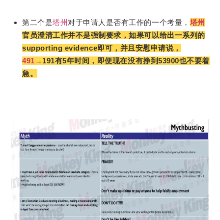
第二个是
塔州
对于申请人是否有工作的一个考量，
塔州
官员澄清工作并不是强制要求，如果可以给出一系列的
supporting evidence即可，并且安慰申请说，
491
→191有5年时间，即便现在没有挣到53900也不要着
急。