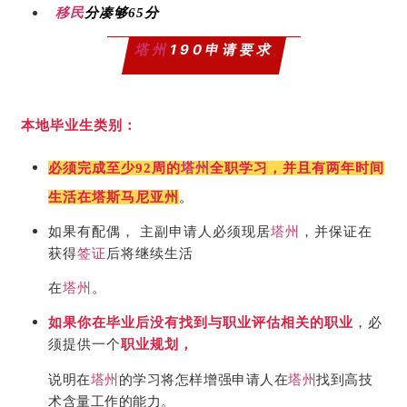
移民
分凑够65分
塔州
190申请要求
本地毕业生类别：
必须完成至少92周的
塔州
全职学习，并且有两年时间
生活在塔斯马尼亚州
。
如果有配偶， 主副申请人必须现居
塔州
，并保证在
获得
签证
后将继续生活
在
塔州
。
如果你在毕业后没有找到与职业评估相关的职业
，必
须提供一个
职业规划，
说明在
塔州
的学习将怎样增强申请人在
塔州
找到高技
术含量工作的能力。