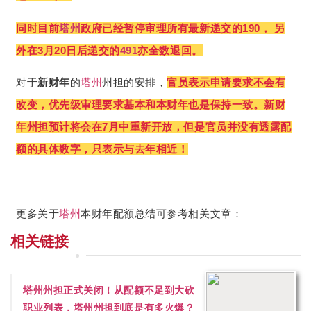
同时
目前
塔州
政府已经暂停审理所有最新递交的190， 另
外在3月20日后递交的
491
亦全数退回。
对于
新财年
的
塔州
州担的安排，
官员表示申请要求不会有
改变，优先级审理要求基本和本财年也是保持一致。新财
年州担预计将会在7月中重新开放，但是官员并没有透露配
额的具体数字，只表示与去年相近！
更多关于
塔州
本财年配额总结可参考相关文章：
相关链接
塔州州担正式关闭！从配额不足到大砍
职业列表，塔州州担到底是有多火爆？