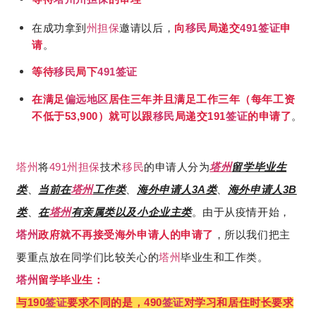
在成功拿到
州担保
邀请以后，
向
移民
局递交
签证
申
491
请
。
等待
移民
局下
签证
491
在满足
偏远地区
居住三年并且满足工作三年（每年工资
不低于
）就可以跟
移民
局递交
签证
的申请了
。
53,900
191
491
塔州
将
州担保
技术
移民
的申请人分为
塔州
留学毕业生
3A
3B
类
、
当前在
塔州
工作类
、
海外申请人
类
、
海外申请人
类
、
在
塔州
有亲属类以及小企业主类
。由于从疫情开始，
塔州
政府就不再接受海外申请人的申请了
，所以我们把主
要重点放在同学们比较关心的
塔州
毕业生和工作类。
塔州
留学毕业生：
190
490
与
签证
要求不同的是，
签证
对学习和居住时长要求