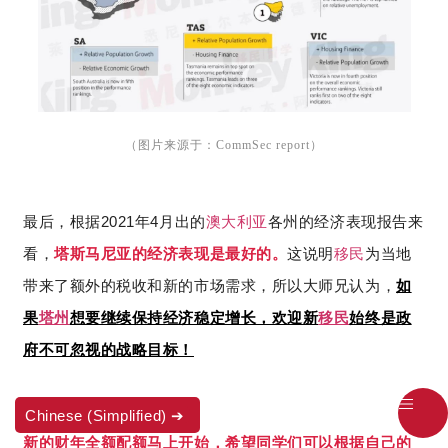
（图片来源于：CommSec report）
2021
4
最后，根据
年
月出的
澳大利亚
各州的经济表现报告来
看，
塔斯马尼亚的经济表现是最好的。
这说明
移民
为当地
带来了额外的税收和新的市场需求，所以大师兄认为，
如
果
塔州
想要继续保持经济稳定增长，欢迎新
移民
始终是政
府不可忽视的战略目标！
Chinese (Simplified)
新的财年全额配额马上开始，希望同学们可以根据自己的