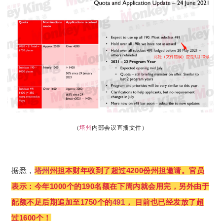
（
塔州
内部会议直播文件）
据悉，
塔州
州担本财年收到了超过4200份州担邀请。官员
表示：今年1000个的190名额在下周内就会用完，另外由于
配额不足后期追加至1750个的
491
， 目前也已经发放了超
过1600个！