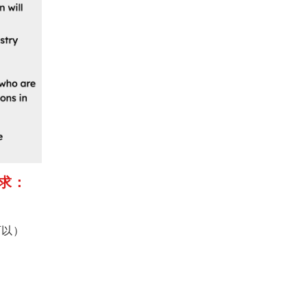
求：
可以）