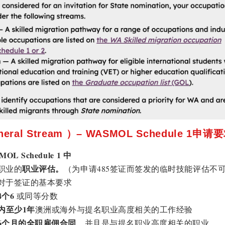
neral Stream
）
– WASMOL Schedule 1
申请要
OL Schedule 1
中
职业评估。
职业的
（为申请485签证而签发的临时技能评估不
对于签证的基本要求
4
个
6
或同等分数
内至少
1
年
澳洲或海外与提名职业高度相关的工作经验
6
个月的全职雇佣合同
，并且是与提名职业高度相关的职业。