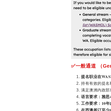
✅
一般通道
（
Ge
提名职业在
WASM
持有有效的提名
满足澳洲内政部
语言要求：雅思
工作要求：
10
年
在西澳签订至少