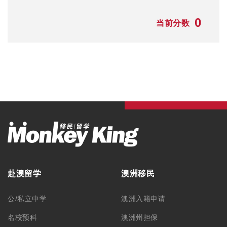
名校预科
澳洲州担保
大一快捷课程
澳洲父母移民
本科/硕士
澳洲NIV签证
TAFE/VET课程
澳洲独立技术移民
语言学习
澳洲配偶移民
澳洲游学
澳洲雇主担保
澳洲职业评估
澳洲签证
最新资讯
毕业生工作签证
留学资讯
旅游签证
移民资讯
澳洲游学
公司活动