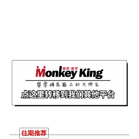
往期推荐
“悟十载，领未来”
MonkeyKing&领航
十周年庆典晚宴
教育
回顾
485补偿签细节出
炉！疫情在境外都
可以申请！2027年
截止申请！唯一要
注意这个坑！
南澳州担正式收
炉！大师兄独家数
据总结！下个财年