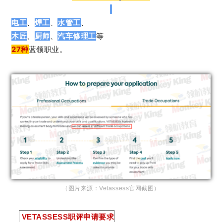
电工
、
焊工
、
水管工
、
木匠
、
厨师
、
汽车修理工
等
27种
蓝领职业。
（图片来源：Vetassess官网截图）
VETASSESS职评申请要求