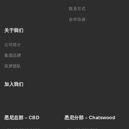
悉尼总部 – CBD
悉尼分部 – Chatswood
+61 02 9212 0099
+61 488 866 598
info@monkeyking.com.au
level 1, 66 Archer Street,
Chatswood NSW 2067
Level 7, 309 Pitt Street
Sydney, NSW 2000
墨尔本分部
阿德莱德分部
+61 03 9606 0666
+61 08 8232 6669
Level 1/373 Lonsdale Street
Room 2, Level 4, 44 Gawler
Melbourne, VIC, 3000
Place, Adelaide, SA 5000
中国苏州分部
中国哈尔滨
188 0622 0010
0451-82276437 /
15145064975
苏州工业园区思安街99号鑫能商
务广场1幢803
黑龙江省哈尔滨市南岗区文明街
56号