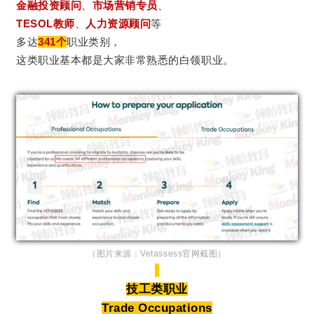
金融投资顾问
、
市场营销专员
、
TESOL教师
、
人力资源顾问
等
多达
341个
职业类别，
这类职业基本都是大家非常熟悉的白领职业。
（图片来源：Vetassess官网截图）
技工类职业
Trade Occupations