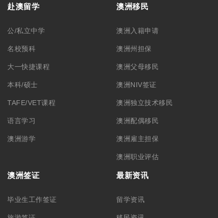
赴澳留学
澳洲移民
公/私立中学
澳洲入籍申请
名校预科
澳洲州担保
大一快捷课程
澳洲父母移民
本科/硕士
澳洲NIV签证
TAFE/VET课程
澳洲独立技术移民
语言学习
澳洲配偶移民
澳洲游学
澳洲雇主担保
澳洲职业评估
澳洲签证
最新资讯
毕业生工作签证
留学资讯
旅游签证
移民资讯