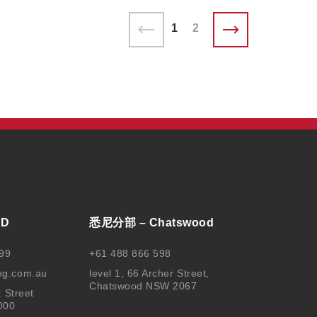
1
2
BD
悉尼分部 – Chatswood
99
+61 488 866 598
ng.com.au
level 1, 66 Archer Street,
Chatswood NSW 2067
t Street
000