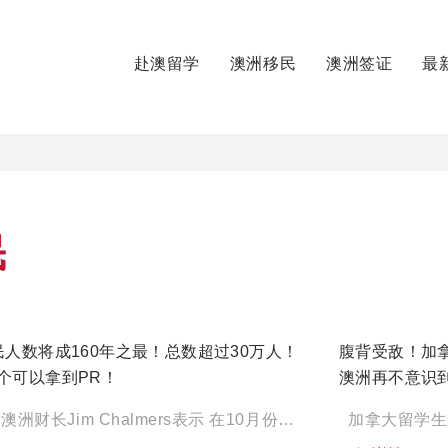
赴澳留学
澳洲移民
澳洲签证
最
民
民人数将成160年之最！总数超过30万人！
腹背受敌！加
个可以拿到PR！
澳洲再不意识
财长算错移民人数？ 澳洲财长Jim Chalmers表示 在10月份财案中所预计的 23万的移民人数 很有 […]