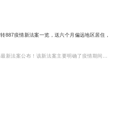
9转887疫情新法案一览，送六个月偏远地区居住，
9月17日，联邦最新法案公布！该新法案主要明确了疫情期间部分签证申请资格要求适当放宽，其中就包含了曾经一度最受 […]