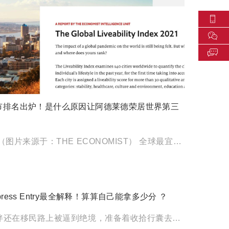
市排名出炉！是什么原因让阿德莱德荣居世界第三
主要内容概览 （图片来源于：THE ECONOMIST） 全球最宜居城市排名更新，阿德莱德荣登世界第三； 南澳 […]
ress Entry最全解释！算算自己能拿多少分 ？
就在澳洲小伙伴还在移民路上被逼到绝境，准备着收拾行囊去澳洲大乡下呆它个几年，或者去岛上种几年地的时候，加拿大的 […]