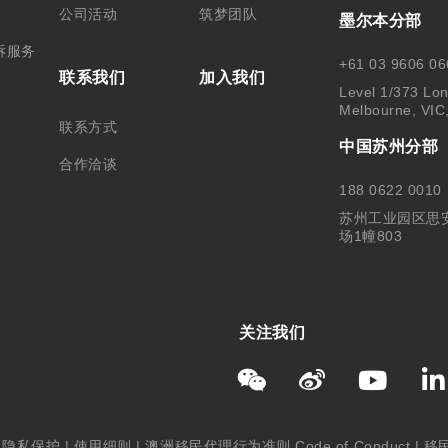
公司活动
筑梦团队
墨尔本分部
诉服务
+61 03 9606 06
联系我们
加入我们
Level 1/373 Lon
Melbourne, VIC
联系方式
中国苏州分部
合作洽谈
188 0622 0010
苏州工业园区思
场1幢803
关注我们
|
隐私保护
|
使用细则
|
澳洲移民代理行为准则 Code of Conduct
|
移