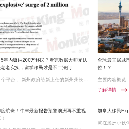
5年内吸纳200万移民？看完数据大师兄认
全球最宜居城
是老老实实，留学移民才是不二法门！
位！？
今天这篇新闻刷遍了各个平台， 新州政府给新上任的新州州长Dominic Perrottet提交了一份轰动全澳的 […]
了解详情
印度航班！牛津最新报告预警澳洲再不重视
加拿大移民Exp
掉！