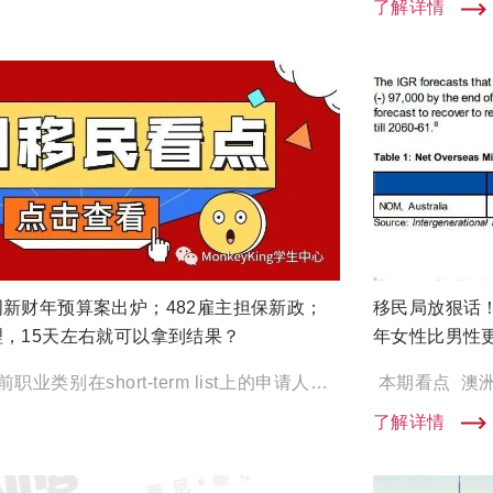
了解详情
新财年预算案出炉；482雇主担保新政；
移民局放狠话！
，15天左右就可以拿到结果？
年女性比男性
482雇主担保新政 目前职业类别在short-term list上的申请人也可以申请186 TRT的通道。 […]
了解详情