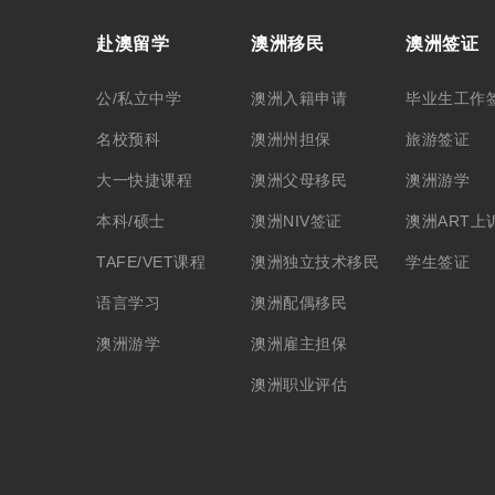
赴澳留学
澳洲移民
澳洲签证
公/私立中学
澳洲入籍申请
毕业生工作
名校预科
澳洲州担保
旅游签证
大一快捷课程
澳洲父母移民
澳洲游学
本科/硕士
澳洲NIV签证
澳洲ART上
TAFE/VET课程
澳洲独立技术移民
学生签证
语言学习
澳洲配偶移民
澳洲游学
澳洲雇主担保
澳洲职业评估