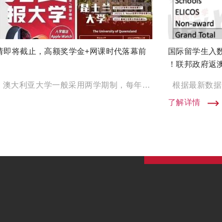
请即将截止，高额奖学金+网课时代落幕前
国际留学生入数
！联邦政府返
八大S2申请截止时间 澳大利亚大学一般采用两学期制，每年2月底和7月底开学。现在马上就要进入5月份，想要在 […]
了解详情