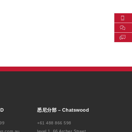
BD
悉尼分部 – Chatswood
99
+61 488 866 598
ng.com.au
level 1, 66 Archer Street,