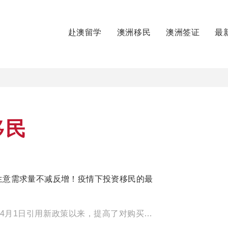
赴澳留学
澳洲移民
澳洲签证
最
移民
1小生意需求量不减反增！疫情下投资移民的最
昆州491小生意移民自4月1日引用新政策以来，提高了对购买企业的资金审核，以及转让生意的门槛，但是从我们最近收 […]