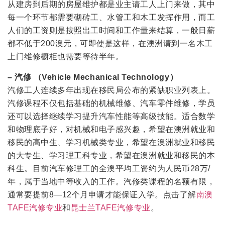
从建房到后期的房屋维护都是业主请工人上门来做，其中
每一个环节都需要砌砖工、水管工和木工发挥作用，而工
人们的工资则是按照出工时间和工作量来结算，一般日薪
都不低于200澳元，可即使是这样，在澳洲请到一名木工
上门维修橱柜也需要等待半年。
– 汽修 （Vehicle Mechanical Technology）
汽修工人连续多年出现在移民局公布的紧缺职业列表上。
汽修课程不仅包括基础的机械维修、汽车零件维修，学员
还可以选择继续学习提升汽车性能等高级技能。适合数学
和物理底子好，对机械和电子感兴趣，希望在澳洲就业和
移民的高中生、学习机械类专业，希望在澳洲就业和移民
的大专生、学习理工科专业，希望在澳洲就业和移民的本
科生。目前汽车修理工的全澳平均工资约为人民币28万/
年，属于当地中等收入的工作。汽修类课程的名额有限，
通常要提前8—12个月申请才能保证入学。点击了解
南澳
TAFE汽修专业
和
昆士兰TAFE汽修专业
。