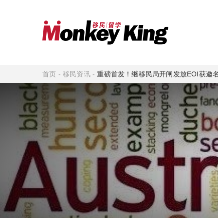
首页
-
移民资讯
-
重磅首发！继移民局开闸发放EOI获邀