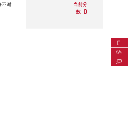
好不谢
当前分
0
数