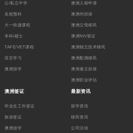
公/私立中学
澳洲入籍申请
名校预科
澳洲州担保
大一快捷课程
澳洲父母移民
本科/硕士
澳洲NIV签证
TAFE/VET课程
澳洲独立技术移民
语言学习
澳洲配偶移民
澳洲游学
澳洲雇主担保
澳洲职业评估
澳洲签证
最新资讯
毕业生工作签证
留学资讯
旅游签证
移民资讯
澳洲游学
公司活动