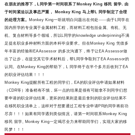
在朋友的推荐下，
L
同学第一时间联系了
Monkey King 移民 留学.
由
于时间紧迫以及事态严重，
Monkey King
马上帮
L
同学制定了合理
的处理方案。
Monkey King
一听就明白问题出在何处——由于
L
同学在
国内所学的专业属于金属材料工程，而材料工程包括金属、有机、无
机、复合材料等多个领域，所以
L
同学的
knowledge underpinning
不满
足提名职业多种材料方面的本科毕业要求。但在
Monkey King
凭借多
年丰富的经验和
EAAssessor
的多次沟通下，终于让
EA Assessor
做
出了让步，在提交其它学术材料后，帮
L
同学争取到了
EA Assessor
的
认同。在
Monkey King
的帮助下，
L
同学终于在半个多月后收到了
EA
的职业评估结果！！！
Monkey King
提醒所有工程的同学们，
EA
的职业评估申请如果材料
（
CDR
等）准备稍有不慎，坏一点的结果是很有可能拿不到同学们想
要申请的职业评估结果，更坏的结果则是最后拿到的职业评估结果不
在移民职业清单上，这样对于想要通过工程专业申请
PR
的同学将前功
尽弃！！！
如果有同学遇到类似情况，请第一时间联系
Monkey King
移民 留学, Monkey King
一定竭尽全力来帮助同学们，实现大家的移
民梦！！！