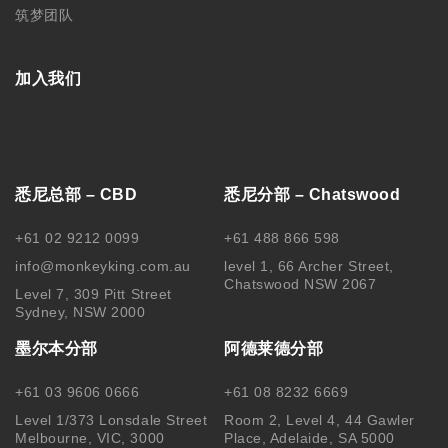
筑梦团队
加入我们
悉尼总部 – CBD
悉尼分部 – Chatswood
+61 02 9212 0099
+61 488 866 598
info@monkeyking.com.au
level 1, 66 Archer Street,
Chatswood NSW 2067
Level 7, 309 Pitt Street
Sydney, NSW 2000
墨尔本分部
阿德莱德分部
+61 03 9606 0666
+61 08 8232 6669
Level 1/373 Lonsdale Street
Room 2, Level 4, 44 Gawler
Melbourne, VIC, 3000
Place, Adelaide, SA 5000