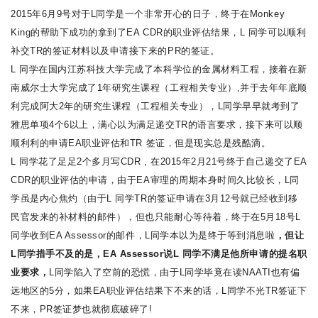
2015
年
6
月
9
号对于
L
同学是一个非常开心的日子，终于在
Monkey
King
的帮助下成功的拿到了
EA CDR
的职业评估结果，
L
同学可以顺利
补交
TR
的签证材料以及申请接下来的
PR
的签证。
L
同学在国内江苏科技大学完成了本科学位的金属材料工程，接着在新
南威尔士大学完成了
1
年研究生课程（工程相关专业）
,
并于去年年底顺
利完成阿大
2
年的研究生课程（工程相关专业），
L
同学早早就考到了
雅思单项
4
个
6
以上，满心以为满足递交
TR
的语言要求，接下来可以顺
顺利利的申请
EA
职业评估和
TR
签证，但是现实总是残酷滴。
L
同学花了足足
2
个多月写
CDR ,
在
2015
年
2
月
21
号终于自己递交了
EA
CDR
的职业评估的申请，由于
EA
审理的周期本身时间久比较长，
L
同
学虽是内心焦灼（由于
L
同学
TR
的签证申请在
3
月
12
号就已经收到移
民官发来的补材料的邮件），但也只能耐心等待着，终于在
5
月
18
号
L
同学收到
EA Assessor
的邮件，
L
同学本以为是终于等到消息啦
，但让
L
同学措手不及的是，
EA Assessor
说
L
同学不满足他所申请的提名职
业要求，
L
同学陷入了空前的恐慌，由于
L
同学毕竟在读
NAATI
也有偏
远地区的
5
分，如果
EA
职业评估结果下不来的话，
L
同学不光
TR
签证下
不来，
PR
签证梦也就彻底破碎了
!