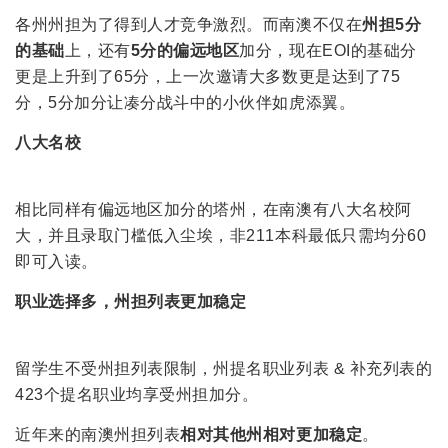
各州州担为了得到人才竞争激烈。而南澳不仅在
州担5分
的基础
上，还有
5分的偏远地区
加分，现在EOI的基础分
更是上升到了65分，上一次邀请大多数更是达到了75
分，5分加分让凑分战斗中的小伙伴如虎添翼。
八大名校
相比同样有偏远地区加分的塔州，在南澳有八大名校阿
大，并且录取门槛低入尘埃，非211本科最低只需均分60
即可入读。
职业选择多，州担列表更加稳定
留学生不受州担列表限制，州提名职业列表 & 补充列表的
423个提名职业均享受州担加分。
近年来的南澳州担列表
相对其他州相对更加稳定
。