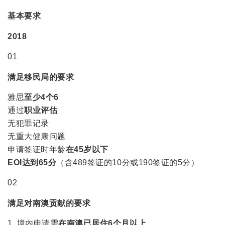
基本要求
2018
01
满足移民局的要求
雅思
至少4个6
通过
职业评估
无犯罪记录
无重大健康问题
申请签证时年龄
在45岁以下
EOI达到65分
（含489签证的10分或190签证的5分）
02
满足对南澳贡献的要求
1. 境内申请需
在南澳已居住6个月以上