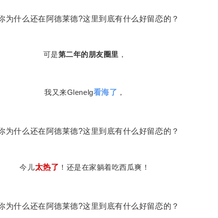
可是
第二年的朋友圈里
，
我又来Glenelg
看海了
，
今儿
太热了
！还是在家躺着吃西瓜爽！