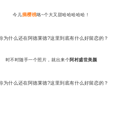
今儿
摘樱桃
咯~个大又甜哈哈哈哈哈！
时不时随手一个照片，就出来个
阿村盛世美颜
Glenelg海滩
，
远离城市的喧嚣，美丽而安静，