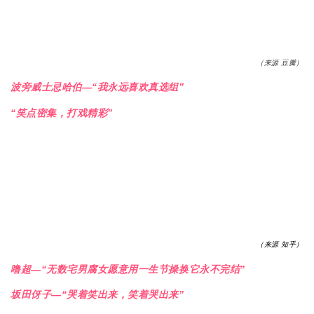
（来源 豆瓣）
波旁威士忌哈伯—“我永远喜欢真选组”
“笑点密集，打戏精彩”
（来源 知乎）
噜超—“无数宅男腐女愿意用一生节操换它永不完结”
坂田伢子—“哭着笑出来，笑着哭出来”