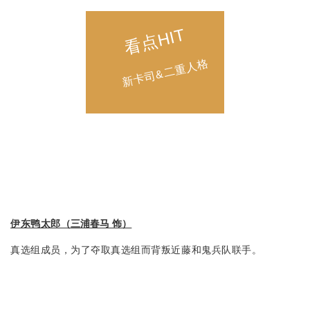
看点HIT
新卡司&二重人格
伊东鸭太郎（
三浦春马 饰）
真选组成员，为了夺取真选组而背叛近藤和鬼兵队联手。