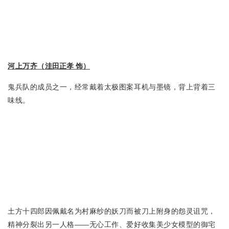
河上万齐（
洼田正孝 饰）
鬼兵队的成员之一，经常戴着太极图案耳机与墨镜，背上背着三
味线。
土方十四郎因佩戴名为村麻纱的妖刀而被刀上附身的怨灵诅咒，
精神分裂出另一人格——无心工作、爱好收集美少女模型的御宅