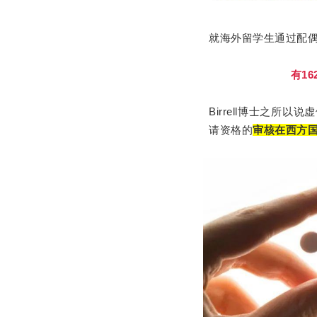
就海外留学生通过配
有1
Birrell博士之
请资格的
审核在西方