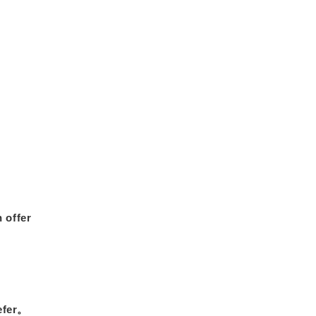
offer
er。