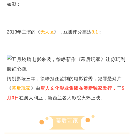
如潮：
2013年主演的《
无人区
》，豆瓣评分高达
8.1
：
阔别影坛三年，徐峥担任监制的电影首秀，犯罪悬疑片
《
幕后玩家
》由
唐人文化影业集团在澳新独家发行，
于
5
月3日
在澳大利亚，新西兰各大影院火热上映。
幕后玩家