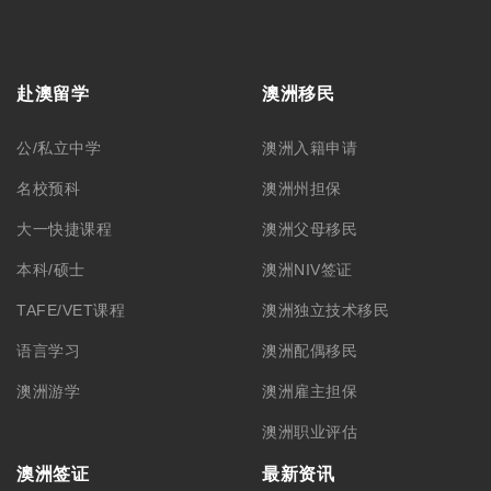
赴澳留学
澳洲移民
公/私立中学
澳洲入籍申请
名校预科
澳洲州担保
大一快捷课程
澳洲父母移民
本科/硕士
澳洲NIV签证
TAFE/VET课程
澳洲独立技术移民
语言学习
澳洲配偶移民
澳洲游学
澳洲雇主担保
澳洲职业评估
澳洲签证
最新资讯