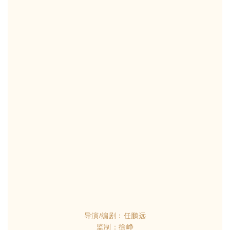
导演/编剧：任鹏远
监制：徐峥