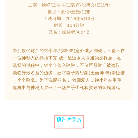
主演：徐峥/王丽坤/王砚辉/段博文/任达华
类型：剧情/悬疑/犯罪
上映日期：2018年5月3日
时长：114分钟
又名：操控者/A or B
坐拥数亿财产的钟小年(徐峥 饰)意外遭人绑架，不得不在
一位神秘人的操控下完 成一道道令人两难的选择题。在
选择的过程中，钟小年落入陷阱，不仅巨额财产被盗取、
濒临身败名裂的边缘，还将妻子魏思蒙(王丽坤 饰)牵扯进
一个个险境。为了洗脱罪名， 救回爱人，钟小年在重重
危机中与神秘人展开了一场关乎生死和救赎的金钱游戏…
预告片欣赏