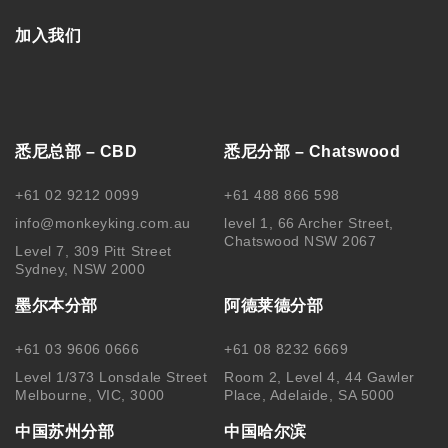
加入我们
悉尼总部 – CBD
悉尼分部 – Chatswood
+61 02 9212 0099
+61 488 866 598
info@monkeyking.com.au
level 1, 66 Archer Street,
Chatswood NSW 2067
Level 7, 309 Pitt Street
Sydney, NSW 2000
墨尔本分部
阿德莱德分部
+61 03 9606 0666
+61 08 8232 6669
Level 1/373 Lonsdale Street
Room 2, Level 4, 44 Gawler
Melbourne, VIC, 3000
Place, Adelaide, SA 5000
中国苏州分部
中国哈尔滨