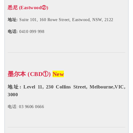
悉尼 (Eastwood②)
地址:
Suite 101, 160 Rowe Street, Eastwood, NSW, 2122
电话:
0410 099 998
墨尔本 (CBD①)
New
地址: Level 11, 230 Collins Street, Melbourne,VIC,
3000
电话: 03 9606 0666