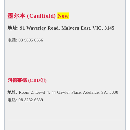
墨尔本 (Caulfield)
New
地址:
91 Waverley Road, Malvern East, VIC, 3145
电话: 03 9606 0666
阿德莱德 (CBD
①
)
地址:
Room 2, Level 4, 44 Gawler Place, Adelaide, SA, 5000
电话: 08 8232 6669