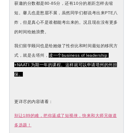
获邀的分数都是80-85分，还有10分的差距怎样去缩
短。馨儿也是愁眉不展，虽然同学们都说考出来PTE八
炸，但是真心不是谁都能考出来的。况且现在没有更多
的时间给她浪费。
我们留学顾问也是给她做了性价比和时间最短的移民方
式，就是去塔州，
读一个business of leadership 
+NAATI 为期一年的课程。这样就可以申请塔州的州担
保。
更详尽的内容请看：
别让189的难，把你逼成了短视侠，快来和大师兄做道
多选题！