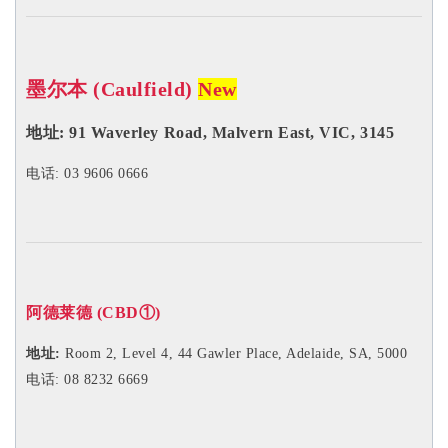
墨尔本 (Caulfield)
New
地址:
91 Waverley Road, Malvern East, VIC, 3145
电话: 03 9606 0666
阿德莱德 (CBD
①
)
地址:
Room 2, Level 4, 44 Gawler Place, Adelaide, SA, 5000
电话: 08 8232 6669