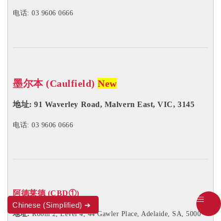
电话: 03 9606 0666
墨尔本 (Caulfield)
New
地址:
91 Waverley Road, Malvern East, VIC, 3145
电话: 03 9606 0666
阿德莱德 (CBD
①
)
Chinese (Simplified)
地址:
Room 2, Level 4, 44 Gawler Place, Adelaide, SA, 5000