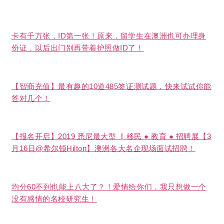
卡有千万张，ID第一张！原来，留学生在澳洲也可办理身
份证，以后出门别再带着护照做ID了！
【智商充值】最有趣的10道485签证测试题，快来试试你能
答对几个！
【报名开启】2019 悉尼最大型 ▏移民 ● 教育 ● 招聘展【3
月16日@希尔顿Hilton】澳洲各大名企现场面试招聘！
均分60不到也能上八大了？！爱情给你们，我只想做一个
没有感情的名校研究生！