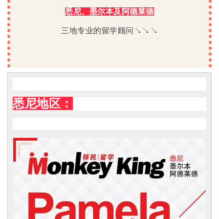
悉尼、墨尔本及阿德莱德
三地专业的留学顾问↘↘↘
悉尼地区：