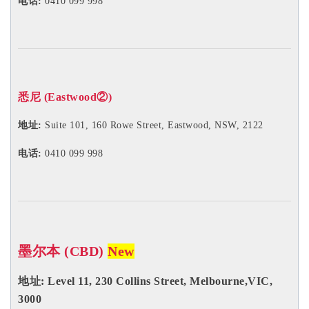
电话:
0410 099 998
悉尼 (Eastwood②)
地址:
Suite 101, 160 Rowe Street, Eastwood, NSW, 2122
电话:
0410 099 998
墨尔本 (CBD)
New
地址: Level 11, 230 Collins Street, Melbourne,VIC,
3000