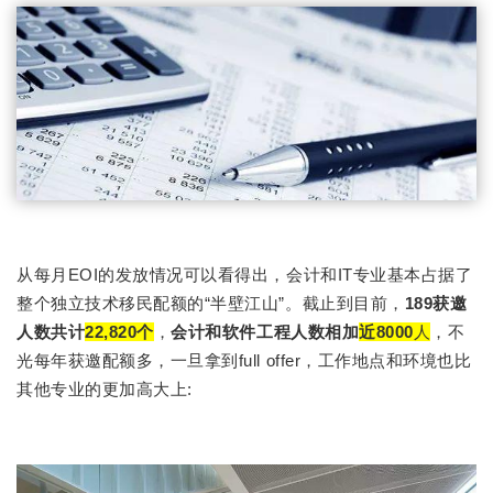
从每月EOI的发放情况可以看得出，会计和IT专业基本占据了
整个独立技术移民配额的“半壁江山”。截止到目前，
189获邀
人数共计
22,820个
，
会计和软件工程人数相加
近8000
人
，不
光每年获邀配额多，一旦拿到full offer，工作地点和环境也比
其他专业的更加高大上: