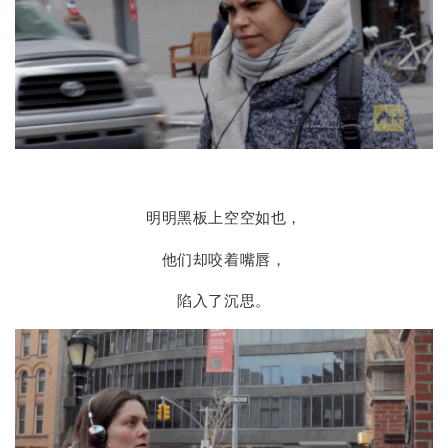
明明黑板上空空如也，
他们却咬着嘴唇，
陷入了沉思。