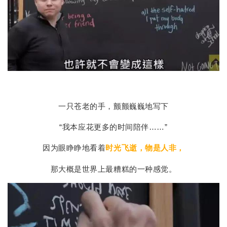
一只苍老的手，颤颤巍巍地写下
“我本应花更多的时间陪伴……”
因为眼睁睁地看着
时光飞逝，物是人非，
那大概是世界上最糟糕的一种感觉。