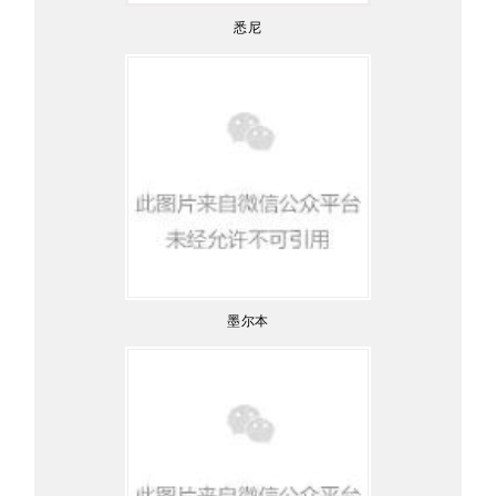
悉尼
墨尔本