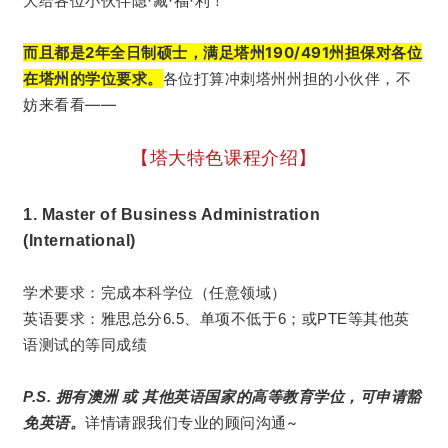
大给各位小伙伴隐·藏·福·利！
而且都是2年全日制硕士，满足塔州190/491州担保对各位
在塔州的学位要求。
各位打算冲刺
塔州州担的小伙伴，不
妨来看看——
【塔大特色课程介绍】
1. Master of Business Administration
(International)
学术要求：完成本科学位（任意领域）
其他英
英语要求：雅思总分6.5、单项不低于6；或PTE等
语测试的等同成绩
P.S. 拥有澳洲 或 其他英语国家的高等教育学位，可申请豁
详情请跟我们专业的顾问沟通~
免英语。