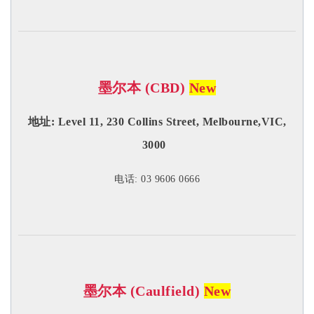
墨尔本 (CBD)
New
地址: Level 11, 230 Collins Street, Melbourne,VIC,
3000
电话: 03 9606 0666
墨尔本 (Caulfield)
New