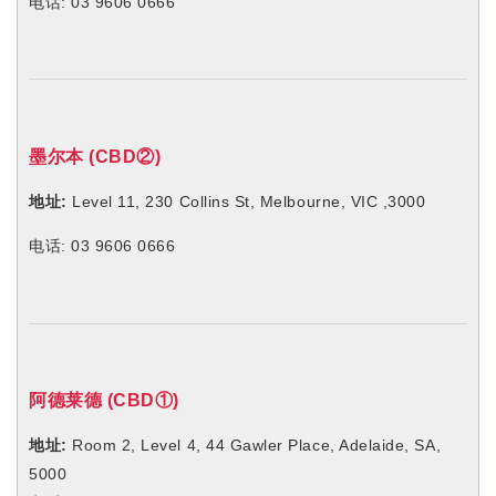
电话: 03 9606 0666
墨尔本 (CBD②)
地址:
Level 11, 230 Collins St, Melbourne, VIC ,3000
电话: 03 9606 0666
阿德莱德 (CBD
①
)
地址:
Room 2, Level 4, 44 Gawler Place, Adelaide, SA,
5000