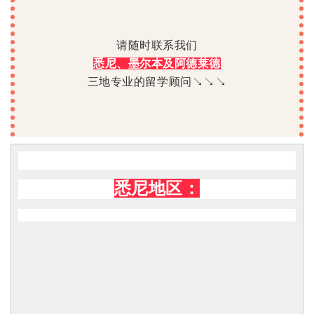
请随时联系我们
悉尼、墨尔本及阿德莱德
三地专业的留学顾问↘↘↘
悉尼地区：