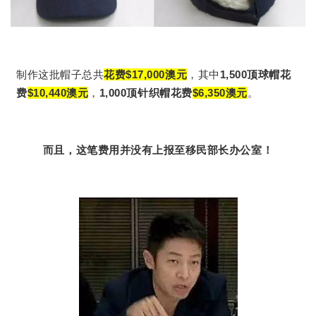
制作这批帽子总共
花费$17,000澳元
，其中
1,500顶球帽花
费
$10,440澳元
，
1,000顶针织帽花费
$6,350澳元
。
而且，这笔费用并没有上报至移民部长办公室！