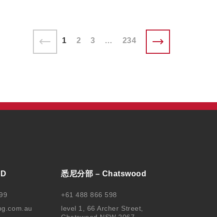
1
2
3
…
234
BD
悉尼分部 – Chatswood
99
+61 488 866 598
ng.com.au
level 1, 66 Archer Street,
Chatswood NSW 2067