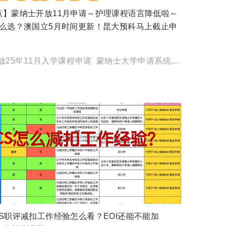
点】蒙纳士开放11月申请～护理课程语言降低啦～
怎么选？澳国立5月时间更新！昆大预科马上截止申
蒙纳士大学开放25年11月入学课程申请 蒙纳士大学申请系统（Portal） 已正式开放 2025 年 11 […]
S职评减扣工作经验怎么看？EOI还能不能加