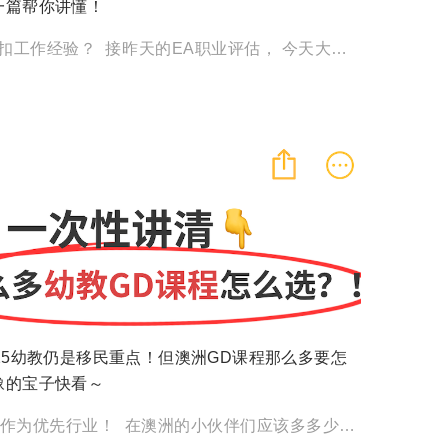
一篇帮你讲懂！
ACS怎么看减扣工作经验？ 接昨天的EA职业评估， 今天大师兄再为IT行业想移民的宝子， 带来重要的干货～ […]
25幼教仍是移民重点！但澳洲GD课程那么多要怎
豫的宝子快看～
2025幼教继续作为优先行业！ 在澳洲的小伙伴们应该多多少少都听说过工党连任的消息～ 对于想要移民的宝子， […]