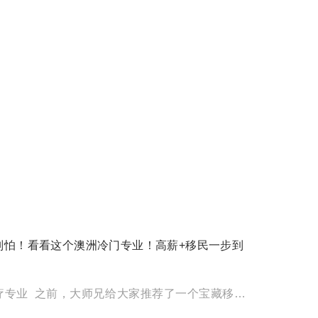
别怕！看看这个澳洲冷门专业！高薪+移民一步到
什么是职业治疗专业 之前，大师兄给大家推荐了一个宝藏移民专业 物理理疗 不仅薪资高而且移民概率还高。 但大家 […]