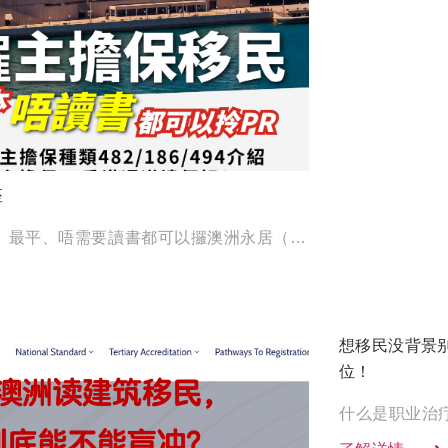
座
活動簡介 想了解最快、最平、唔需要讀書都可以攞澳洲永居（PR）嘅方法？今次由 Monkey King 移民留學 […]
想移民没背景
位！