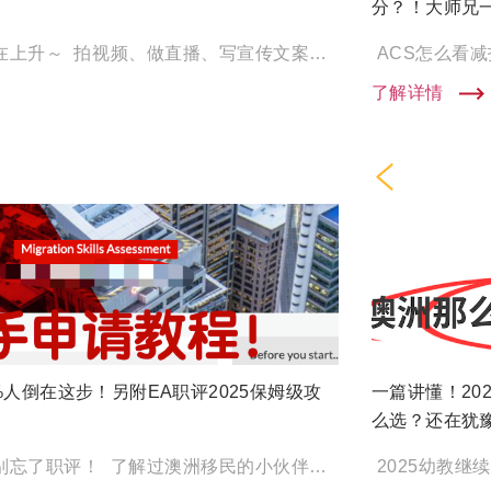
分？！大师兄
雇主担保的含金量还在上升～ 拍视频、做直播、写宣传文案，也能移民澳洲？ 在国内卷成麻花的博主，居然给了上岸 […]
了解详情
%人倒在这步！另附EA职评2025保姆级攻
一篇讲懂！20
么选？还在犹
雇主担保时代，大家别忘了职评！ 了解过澳洲移民的小伙伴， 从这个财年雇主担保配额突破4W大关， 以及整体申 […]